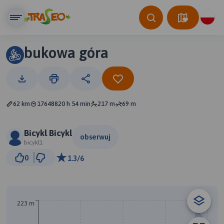
bukowa góra
62 km
17648820 h 54 min
217 m
69 m
Bicykl Bicykl
obserwuj
bicykl1
5 km
0
1.3/6
© Traseo Map
© OpenMapTiles
© OpenStreetMap contributors
223 m