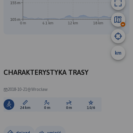
155 m
105 m
0 m
6.1 km
12 km
18 km
24 km
km
B
CHARAKTERYSTYKA TRASY
2018-10-21
Wrocław
Długość trasy:
Suma przewyższeń:
Suma spadków:
Ocena trasy:
24 km
0 m
0 m
1.0/6
dojazd
umieść