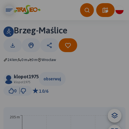
Brzeg-Maślice
24 km
0 m
0 m
Wrocław
klopot1975
obserwuj
klopot1975
3 km
0
1.0/6
© Traseo Map
© OpenMapTiles
© OpenStreetMap contributors
A
205 m