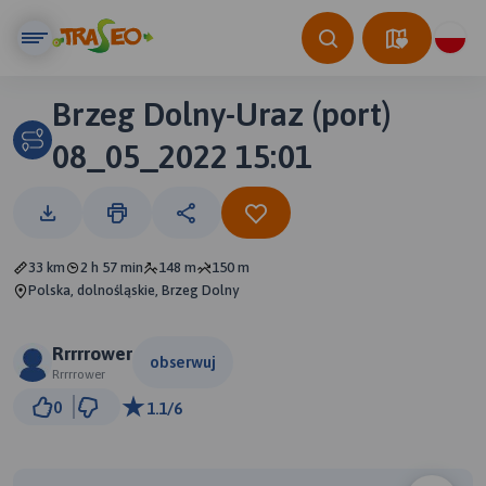
Brzeg Dolny-Uraz (port)
08_05_2022 15:01
33 km
2 h 57 min
148 m
150 m
Polska, dolnośląskie, Brzeg Dolny
Rrrrrower
obserwuj
Rrrrrower
2 km
0
1.1/6
© Traseo Map
© OpenMapTiles
© OpenStreetMap contributors