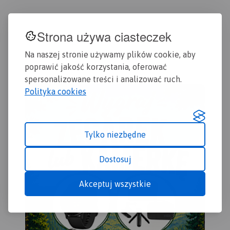
turystyczną. Mapa swoim
zasięgiem obejmuje także
Kazimierski Park
Strona używa ciasteczek
Krajobrazowy, Nałęczów i
Puławy.
Na naszej stronie używamy plików cookie, aby
poprawić jakość korzystania, oferować
spersonalizowane treści i analizować ruch.
Polityka cookies
Tylko niezbędne
Dostosuj
Akceptuj wszystkie