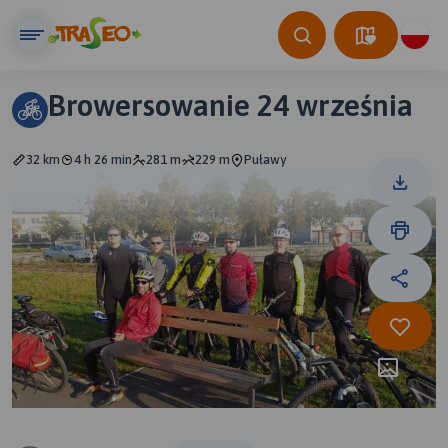
Browersowanie 24 września
32 km
4 h 26 min
281 m
229 m
Puławy