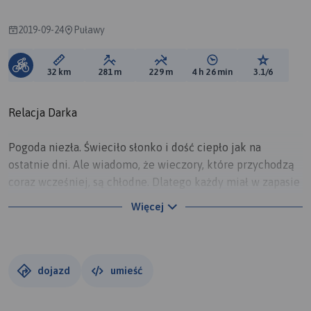
2019-09-24
Puławy
Długość trasy:
Suma przewyższeń:
Suma spadków:
Średni czas potrzebny 
Ocena tras
32 km
281 m
229 m
4 h 26 min
3.1/6
Relacja Darka
Pogoda niezła. Świeciło słonko i dość ciepło jak na
ostatnie dni. Ale wiadomo, że wieczory, które przychodzą
coraz wcześniej, są chłodne. Dlatego każdy miał w zapasie
jakieś dodatkowe okrycie. Na zbiórkę przyjechali: Darek,
Więcej
Leon, Łukasz, Andrzej, Morda, Pirania, Andre i Fryta. Niby
frekwencja przyzwoita, ale chęci do jazdy marne. Trasa
krótka, tylko do Opatkowic, a na dodatek jeśli ktoś
poprowadził szybciej niż 20 km/h, to zaraz grupa rwała się
dojazd
umieść
i zostawał ogon. Minęliśmy remontowany stary most na
Wiśle i tocząc się jechaliśmy na północ wzdłuż wału. A