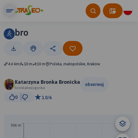
bro
4.6 km
10 m
10 m
Polska, małopolskie, Kraków
Katarzyna Bronka Bronicka
obserwuj
bronkabezogonka
300 m
0
1.0/6
© Traseo Map
© OpenMapTiles
© OpenStreetMap contributors
306 m
B
A