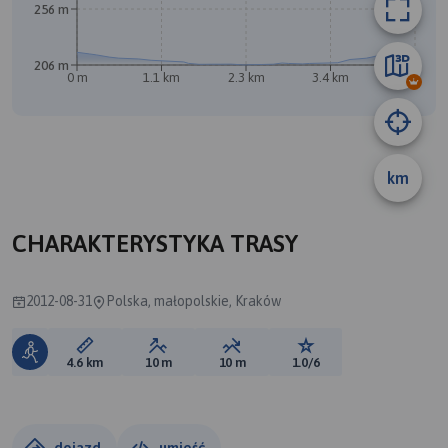
256 m
206 m
0 m
1.1 km
2.3 km
3.4 km
4.6 km
km
CHARAKTERYSTYKA TRASY
2012-08-31
Polska, małopolskie, Kraków
Długość trasy:
Suma przewyższeń:
Suma spadków:
Ocena trasy:
4.6 km
10 m
10 m
1.0/6
dojazd
umieść