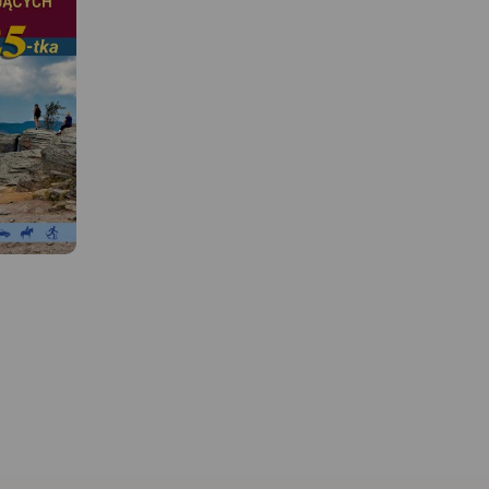
MAPA TURYSTYCZNA W
APLIKACJI TRASEO
Mapa przedstawia okolice
ciekawej miejscowości
turystycznej, położonej w
Beskidzie Śląskim. Zasięg mapy
wyznaczają: Ustroń na
północy, Wielka Czantoria na
zachodzie, Istebna na południu
i Barania Góra na
MAPA TURYSTYCZNA W
APLIKACJI TRASEO
wschodzie. Okolice Wisły słyną
z licznych szlaków pieszych i
 W
rowerowych oraz atrakcyjnych
Mapa turystyczna „Wisł
tras narciarstwa biegowego.