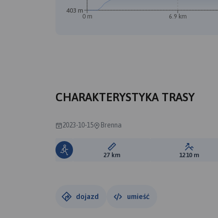
403 m
0 m
6.9 km
CHARAKTERYSTYKA TRASY
2023-10-15
Brenna
Długość trasy:
Suma prz
27 km
1210 m
dojazd
umieść