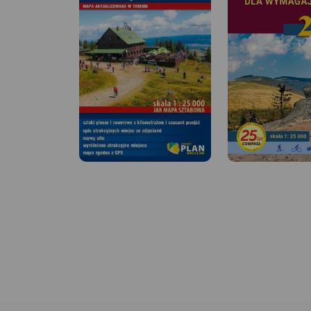
MAPA TURYSTYCZNA W
APLIKACJI TRASEO
Mapa turystyczna „Szczyrk”
obejmuje swoim obszarem
gminę Szczyrk, a także
częściowo sąsiadujące
MAPA TURYSTYCZNA
APLIKACJI TRASEO
miejscowości m.in. wschodnią