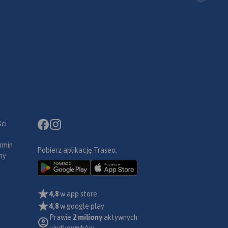
ci
rmin
Pobierz aplikację Traseo:
ny
4,8
w app store
4,8
w google play
Prawie
2 miliony
aktywnych