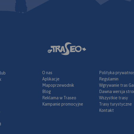
podczas
styczno-
w polskich
arze mają tu
lkadziesiąt
ich i dobrze
e trasy
 popularna
ka piesza i
ąski to góry
kościach
nak dobrze
O nas
Polityka prywatnoś
 lub
odarowane.
Aplikacje
Regulamin
:
owaną sieć
Mapoprzewodnik
Wgrywanie tras Ga
ystycznych,
Blog
Dawna wersja stro
 noclegową,
Reklama w Traseo
Wszystkie trasy
chronisk
Kampanie promocyjne
Trasy turystyczne
rzedstawia
Kontakt
.
 sieć dróg (w
zabudowę, a
ą
czne – szlaki
noclegową i