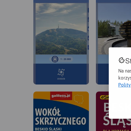
S
Na na
korzys
Polit