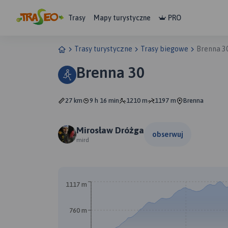
Trasy
Mapy turystyczne
PRO
Trasy turystyczne
Trasy biegowe
Brenna 3
Brenna 30
27 km
9 h 16 min
1210 m
1197 m
Brenna
Mirosław Dróżga
obserwuj
mird
1117 m
760 m
A
B