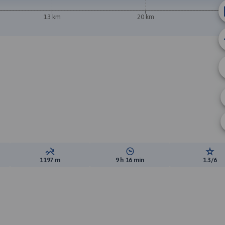
13 km
20 km
ewyższeń:
Suma spadków:
Średni czas potrzebny na pokon
Ocen
1197 m
9 h 16 min
1.3/6