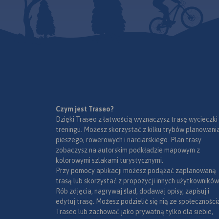
Rok wydania: 2017
niezbędne turyście 
miejscowościach podano
ośrodków tury
wędrówek górskich.
nazwy ulic. Ukształtowanie
wypoczynkowych 
terenu pokazano przy pomocy
górach. Zimą narci
warstwic o cięciu co 20 m oraz
do dyspozycji ki
cieniowania. Mapa posiada
wyciągów narciarsk
siatkę geograficzną opartą na
przygotowan
elipsoidzie WGS 84, stosowaną
zjazdowe. Bardzo
w nawigacji.
jest też turysty
rowerowa. Beskid Śl
o dużych wyso
Czym jest Traseo?
względnych, jed
Dzięki Traseo z łatwością wyznaczysz trasę wycieczki
poznane i zagosp
treningu. Możesz skorzystać z kilku trybów planowania
Posiadają rozbud
pieszego, rowerowych i narciarskiego. Plan trasy
dróg i szlaków tur
zobaczysz na autorskim podkładzie mapowym z
bardzo dobrą bazę
kolorowymi szlakami turystycznymi.
w tym wiele s
Przy pomocy aplikacji możesz podążać zaplanowaną
górskich. Mapa p
trasą lub skorzystać z propozycji innych użytkowników
m.in. rzeźbę terenu,
Rób zdjęcia, nagrywaj ślad, dodawaj opisy, zapisuj i
tym nazw ulic), 
edytuj trasę. Możesz podzielić się nią ze społeczności
także treści turysty
Traseo lub zachować jako prywatną tylko dla siebie,
turystyczne, bazę 