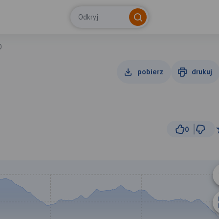
Odkryj
0
pobierz
drukuj
0
3 km
© Traseo Map
© OpenMapTiles
© OpenStreetMap cont