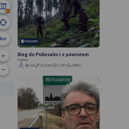
27 km
km
POLECAMY
Bieg do Pollesalm i z powrotem
Huben
6/6
12,4 km
1:28 h
688m
anie trasy:
a trasy: