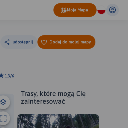
Moja Mapa
udostępnij
Dodaj do mojej mapy
1.3/6
ributors
Trasy, które mogą Cię
zainteresować