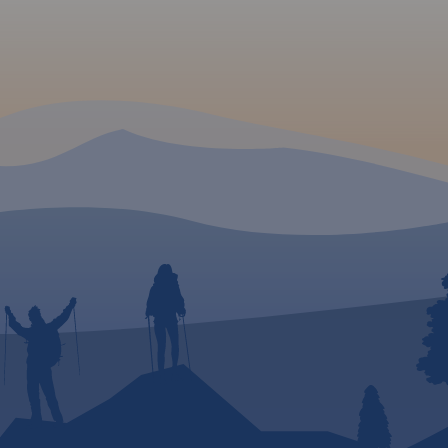
muje
Wisła,
adujące
udniową
nnej.
rzejść,
ze,
onne i
 są tu
czne,
niska i
 a
acje
czas
pa
i
ami
ię we
u!