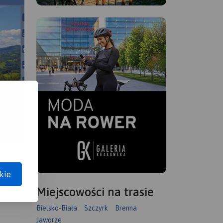
kie
Miejscowości na trasie
Bielsko-Biała
Szczyrk
Brenna
Jaworze