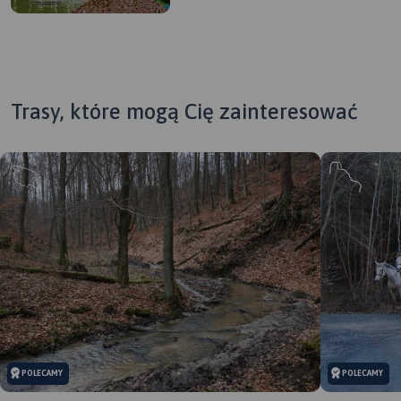
Trasy, które mogą Cię zainteresować
MAPA TURYSTYCZNA W
APLIKACJI TRASEO
Mapa krajoznawcza
województwa lubuskiego z
wyszczególnionymi
atrakcjami turystycznymi. Na
mapie umieszczono grafiki
atrakcji turystycznych.
POLECAMY
POLECAMY