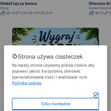
Wokół Łęcza konno
Wierzno-Kr
Elbląg
Wielkie Wierzno
6/6
9,2 km
1:40 h
311m
6/6
2
Strona używa ciasteczek
Na naszej stronie używamy plików cookie, aby
poprawić jakość korzystania, oferować
spersonalizowane treści i analizować ruch.
Polityka cookies
Tylko niezbędne