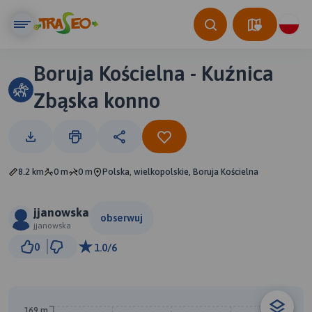
Boruja Kościelna - Kuźnica
Zbąska konno
8.2 km
0 m
0 m
Polska, wielkopolskie, Boruja Kościelna
jjanowska
obserwuj
jjanowska
2 km
0
1.0/6
© Traseo Map
© OpenMapTiles
© OpenStreetMap contributors
A
169 m