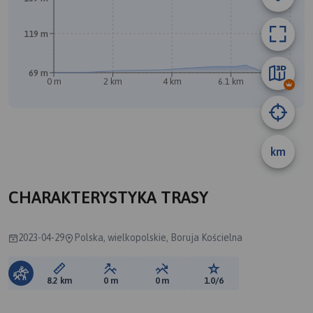
119 m
69 m
0 m
2 km
4 km
6.1 km
8.1 km
km
B
CHARAKTERYSTYKA TRASY
2023-04-29
Polska, wielkopolskie, Boruja Kościelna
Długość trasy:
Suma przewyższeń:
Suma spadków:
Ocena trasy:
8.2 km
0 m
0 m
1.0/6