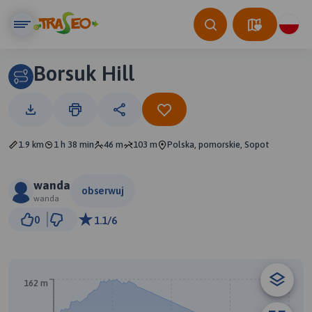
Borsuk Hill
1.9 km
1 h 38 min
46 m
103 m
Polska, pomorskie, Sopot
wanda
obserwuj
wanda
300 m
0
1.1/6
© Traseo Map
© OpenMapTiles
© OpenStreetMap contributors
162 m