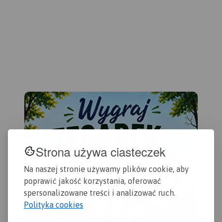
Dziemiany na zachodzie i
przydatne turyście. Podano
Gdańsk na wschodzie.
Rok
aktualne przebiegi szlaków
wydania 2022
pieszych, rowerowych,
konnych, nordic walking i
konnych, łącznie z
kilometrażem.
Strona używa ciasteczek
Na naszej stronie używamy plików cookie, aby
poprawić jakość korzystania, oferować
spersonalizowane treści i analizować ruch.
Polityka cookies