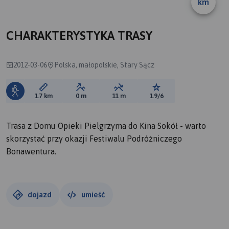
km
B
CHARAKTERYSTYKA TRASY
2012-03-06
Polska, małopolskie, Stary Sącz
Długość trasy:
Suma przewyższeń:
Suma spadków:
Ocena trasy:
1.7 km
0 m
11 m
1.9/6
Trasa z Domu Opieki Pielgrzyma do Kina Sokół - warto
skorzystać przy okazji Festiwalu Podróżniczego
Bonawentura.
dojazd
umieść