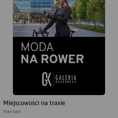
wycieczką rowerową wzdłuż
Popradu.
18 471 27 85 i 507 032 958
Miejscowości na trasie
Stary Sącz