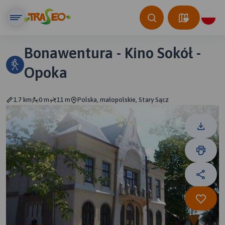
Bonawentura - Kino Sokół -
Opoka
1.7 km
0 m
11 m
Polska, małopolskie, Stary Sącz