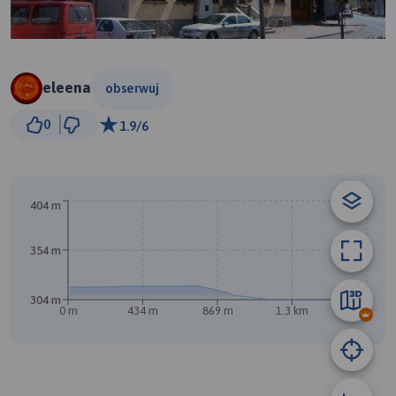
eleena
obserwuj
200 m
0
1.9/6
© Traseo Map
© OpenMapTiles
© OpenStreetMap contributors
A
404 m
354 m
304 m
0 m
434 m
869 m
1.3 km
1.7 km