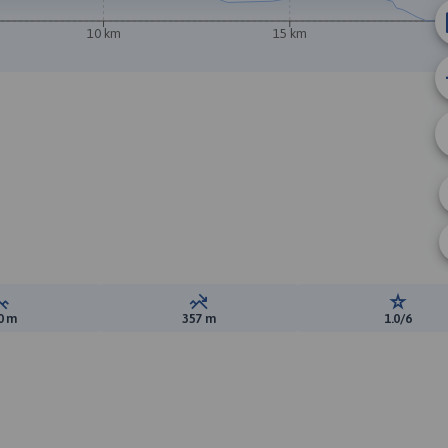
10 km
15 km
Suma przewyższeń:
Suma spadków:
Ocena t
0 m
357 m
1.0/6