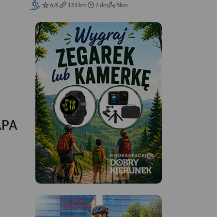
6/6
133 km
2 dni
5km
APA