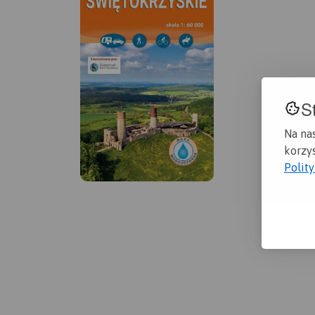
S
Na na
korzys
Polit