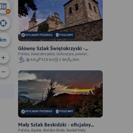
20 km
OFICJALNY PRZEBIEG
POLECAMY
km
Główny Szlak Świętokrzyski -
oficjalny przebieg
Polska, świętokrzyskie, Gołoszyce, powiat
opatowski
6/6
92,8 km
2 dni
2km
rasy:
OFICJALNY PRZEBIEG
POLECAMY
Mały Szlak Beskidzki - oficjalny
przebieg
Polska, śląskie, Bielsko-Biała, Beskid Mały