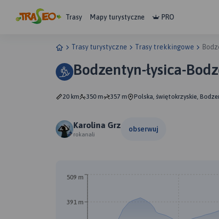
Trasy
Mapy turystyczne
PRO
Trasy turystyczne
Trasy trekkingowe
Bodz
Bodzentyn-łysica-Bod
20 km
350 m
357 m
Polska, świętokrzyskie, Bodze
Karolina Grz
obserwuj
rokanali
509 m
391 m