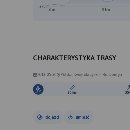
273 m
0 m
5 km
CHARAKTERYSTYKA TRASY
2013-05-30
Polska, świętokrzyskie, Bodzentyn
Długość trasy:
20 km
35
dojazd
umieść