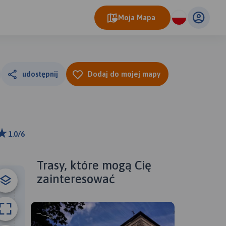
Moja Mapa
udostępnij
Dodaj do mojej mapy
1.0/6
ributors
Trasy, które mogą Cię
zainteresować