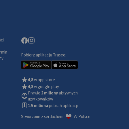
ci
rmin
Pobierz aplikację Traseo:
ny
4,8
w app store
4,8
w google play
Prawie
2 miliony
aktywnych
użytkowników
1.5 miliona
pobrań aplikacji
Stworzone z serduchem
W Polsce