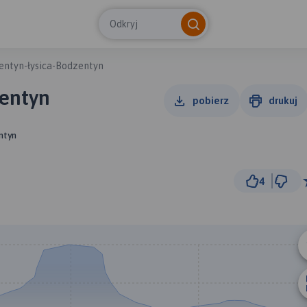
Odkryj
entyn-łysica-Bodzentyn
zentyn
pobierz
drukuj
ntyn
4
2 km
© Traseo Map
© OpenMapTiles
© OpenStreetMap cont
A
B