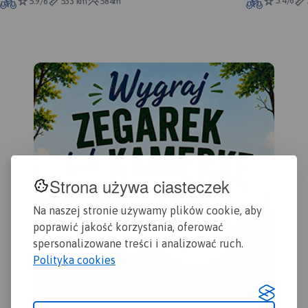
5.4/6
5.9/6
533 km
584m
niemieckiej, od wschodu
Zalewu Kamieńskiego.
zamknięta jest przez
Przedstawione zostały na
Dziwnów.
niej atrakcje turystyczne
regionu oraz szlaki
turystyczne piesze i
rowerowe.
Strona używa ciasteczek
Na naszej stronie używamy plików cookie, aby
poprawić jakość korzystania, oferować
spersonalizowane treści i analizować ruch.
Polityka cookies