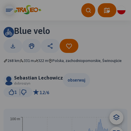
Blue velo
268 km
331 m
322 m
Polska, zachodniopomorskie, Świnoujście
Sebastian Lechowicz
obserwuj
dobroszyn
50 km
1
1.2/6
© Traseo Map
© OpenMapTiles
© OpenStreetMap contributors
A
100 m