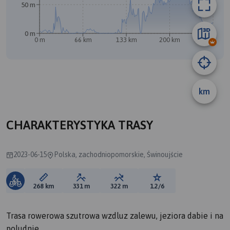
50 m
0 m
0 m
66 km
133 km
200 km
267 km
km
B
CHARAKTERYSTYKA TRASY
2023-06-15
Polska, zachodniopomorskie, Świnoujście
Długość trasy:
Suma przewyższeń:
Suma spadków:
Ocena trasy:
268 km
331 m
322 m
1.2/6
Trasa rowerowa szutrowa wzdluz zalewu, jeziora dabie i na
poludnie