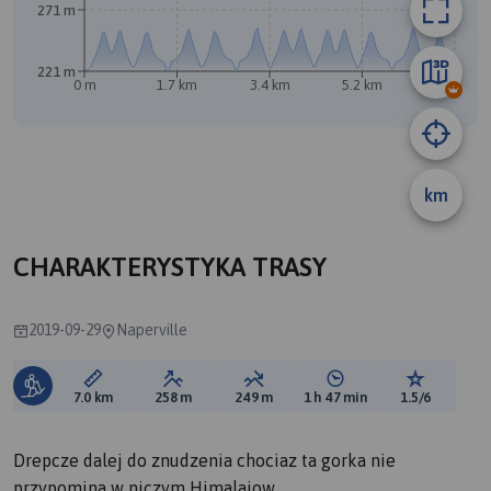
271 m
221 m
0 m
1.7 km
3.4 km
5.2 km
6.9 km
km
CHARAKTERYSTYKA TRASY
2019-09-29
Naperville
Długość trasy:
Suma przewyższeń:
Suma spadków:
Średni czas potrzebny 
Ocena tras
7.0 km
258 m
249 m
1 h 47 min
1.5/6
Drepcze dalej do znudzenia chociaz ta gorka nie
przypomina w niczym Himalajow...