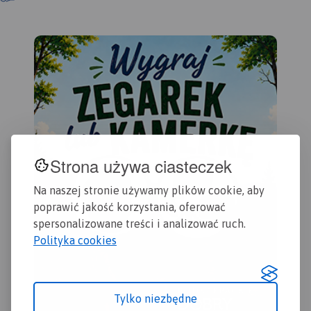
cennych zabytków, ale i tras
pieszych, rowerowych,
rezerwatów przyrodniczych i
parków krajobrazowych.
Mapa zawiera
aktualną infrastrukturę
turystyczną. Mapa swoim
zasięgiem obejmuje także
Kazimierski Park
Krajobrazowy, Nałęczów i
Puławy.
Strona używa ciasteczek
Na naszej stronie używamy plików cookie, aby
poprawić jakość korzystania, oferować
spersonalizowane treści i analizować ruch.
Polityka cookies
Tylko niezbędne