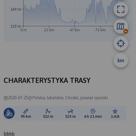
169 m
B
119 m
0 m
23 km
47 km
71 km
95 km
A
km
CHARAKTERYSTYKA TRASY
2020-07-25
Polska, lubelskie, Chodel, powiat opolski
Długość trasy:
Suma przewyższeń:
Suma spadków:
Średni czas potrzebny 
Ocena tras
95 km
532 m
525 m
6 h 21 min
1.4/6
bbbb