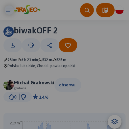
biwakOFF 2
95 km
6 h 21 min
532 m
525 m
Polska, lubelskie, Chodel, powiat opolski
Michał Grabowski
obserwuj
graboss
5 km
0
1.4/6
© Traseo Map
© OpenMapTiles
© OpenStreetMap contributors
219 m