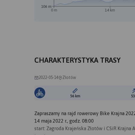
106 m
0 m
14 km
A
B
CHARAKTERYSTYKA TRASY
2022-05-14
Złotów
Długość trasy:
56 km
5
Zapraszamy na rajd rowerowy Bike Krajna 202
14 maja 2022 r., godz. 08:00
start: Zagroda Krajeńska Złotów i CSiR Krajna 