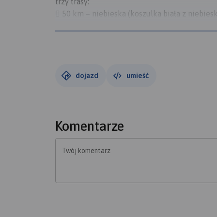
trzy trasy:
 50 km – niebieska (koszulka biała z niebiesk
 70 km – zielona (koszulka biała z zielonym),
 100 km – czerwona (koszulka biała z czerw
Organizator: LGD Krajna Złotowska i LGD Nasza 
Partnerzy: powiat złotowski, powiat sępoleńsk
Krajeńskie, Kamień Krajeński, Debrzno.
dojazd
umieść
Wpisowe: 50 zł.
Ciepły posiłek zapewniony.
Zapisy na: elektronicznezapisy.pl.
Więcej info na: krajnazlotowska.pl.
Komentarze
Twój komentarz