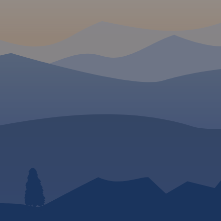
pisano ich
raż,
 stacje
awe, warte
ślono
pa posiada
raficzną
żna ją
dzeń z
a, wsie,
lnice) oraz
z
racyjnym,
, ochroną