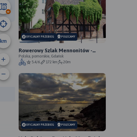
56 km
OFICJALNY PRZEBIEG
POLECAMY
km
Rowerowy Szlak Mennonitów -
oficjalny przebieg szlaku
Polska, pomorskie, Gdańsk
5.4/6
172 km
20m
rasy:
OFICJALNY PRZEBIEG
POLECAMY