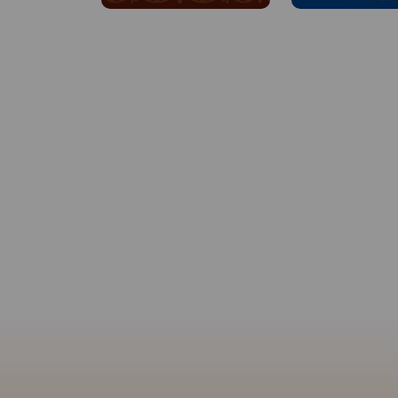
MAPA TURYSTYCZNA W
APLIKACJI TRASEO
MAPA TURYSTYCZNA
APLIKACJI TRASEO
Mapa województwa
pomorskiego na której
Mapa całego
woje
zaznaczono za pomocą
pomorskiego
z akt