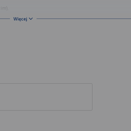
im),
Więcej
onym).
Krajna (krajnazlotowska.pl i naszakrajna.org).
i, miasto Złotów, gmina Złotów, Zakrzewo, Lipka, Więcbork, Sę