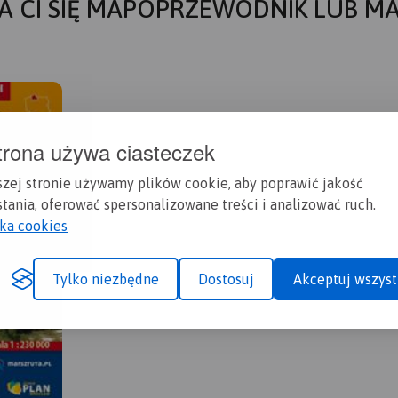
A CI SIĘ MAPOPRZEWODNIK LUB M
trona używa ciasteczek
szej stronie używamy plików cookie, aby poprawić jakość
tania, oferować spersonalizowane treści i analizować ruch.
yka cookies
Tylko niezbędne
Dostosuj
Akceptuj wszyst