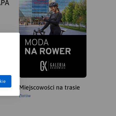
APA
kie
Miejscowości na trasie
Złotów