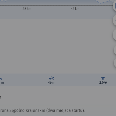
28 km
42 km
Suma przewyższeń:
Suma spadków:
Ocena t
3 m
46 m
2.0/6
2
Arena Sępólno Krajeńskie (dwa miejsca startu),