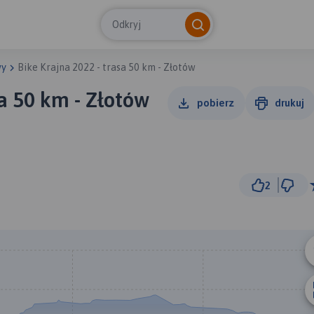
Odkryj
wy
Bike Krajna 2022 - trasa 50 km - Złotów
sa 50 km - Złotów
pobierz
drukuj
2
5 km
© Traseo Map
© OpenMapTiles
© OpenStreetMap cont