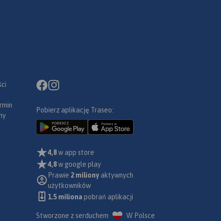
ci
rmin
Pobierz aplikację Traseo:
ny
4,8
w app store
4,8
w google play
Prawie
2 miliony
aktywnych
użytkowników
1.5 miliona
pobrań aplikacji
Stworzone z serduchem
W Polsce