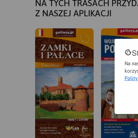
NA TYCH TRASACH PRZYD
Z NASZEJ APLIKACJI
S
Na na
korzys
Polit