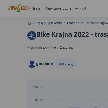
Trasy
Mapy turystyczne
PRO
Trasy turystyczne
Trasy na rower trekkingo
Bike Krajna 2022 - tra
56 km
53 m
46 m
Złotów
gruzinnet
obserwuj
206 m
156 m