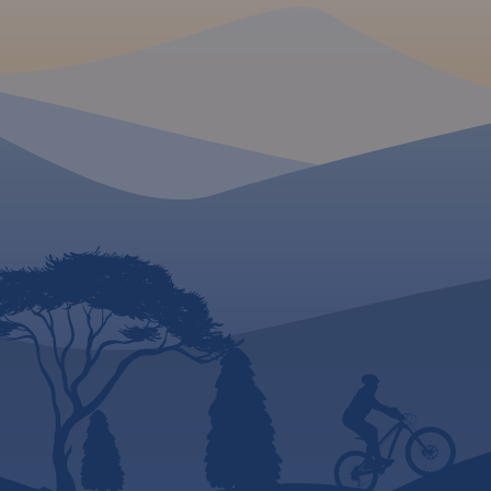
ilustracji zamki, dwory i pałace
przebiegiem dróg. O
w województwie pomorskim.
numerację i kilomet
Mapa zawiera aktualną sieć
zaznaczono również
dróg. Łącznie uwzględniono
paliw. Miejsca ciek
121 miejsc wartych
odwiedzenia podkre
odwiedzenia.
kolorem żółtym. Ma
opisaną siatkę geog
WGS 84 przez co mo
zastosować do urzą
GPSem. Na rewersie
umieszczono indeks
miejscowości (miast
przysiółki, duże dzie
mapki tematyczne 
podziałem administ
kodami pocztowymi
przyrody i krainami
goegraficznymi.