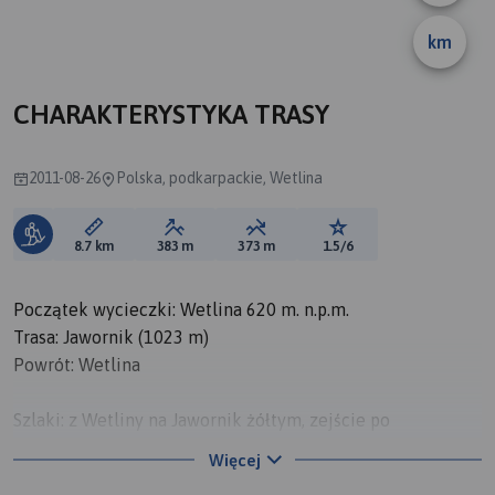
km
CHARAKTERYSTYKA TRASY
2011-08-26
Polska, podkarpackie, Wetlina
Długość trasy:
Suma przewyższeń:
Suma spadków:
Ocena trasy:
8.7 km
383 m
373 m
1.5/6
Początek wycieczki: Wetlina 620 m. n.p.m.
Trasa: Jawornik (1023 m)
Powrót: Wetlina
Szlaki: z Wetliny na Jawornik żółtym, zejście po
przeciwnej stronie do Wetliny zielonym
Więcej