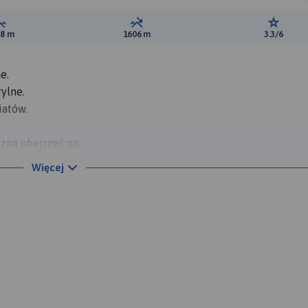
Suma przewyższeń:
Suma spadków:
Ocena t
08 m
1606 m
3.3/6
e.
ylne.
iatów.
żna obejrzeć na:
Więcej