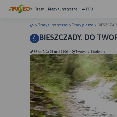
Trasy
Mapy turystyczne
PRO
Trasy turystyczne
Trasy piesze
BIESZCZA
BIESZCZADY. DO TW
99 km
1608 m
1606 m
Tworylne, Studenne