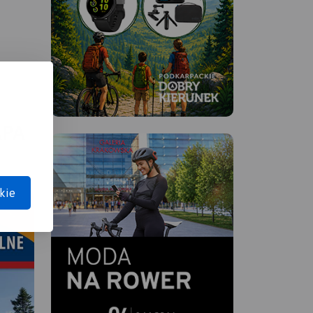
APA
kie