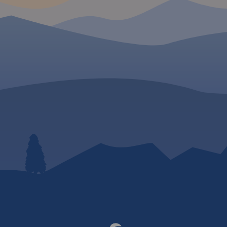
 W
Rok wydania 2024
iem
wsze pasma
. Są tu
Wetlińska,
,
Szeroki
a Rawka
watego
 nowo
 widokową.
e szlaki i
 z ich
mi przejść.
owych
i. Ponadto
no
e potrzebne
ia 2024
mapy,