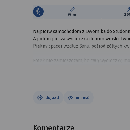
Długość trasy:
99 km
16
Najpierw samochodem z Dwernika do Studenn
A potem piesza wycieczka do ruin wioski Twor
Piękny spacer wzdłuż Sanu, pośród żółtych kw
Fotek nie zamieszczam, bo całą wycieczkę mo
https://youtu.be/-HCK0VHbduk
Start 1 godzina 5 minuta 25 sekunda.
dojazd
umieść
Komentarze