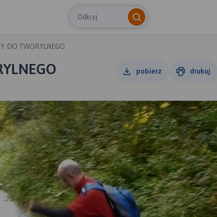
Odkryj
DY. DO TWORYLNEGO
ORYLNEGO
pobierz
drukuj