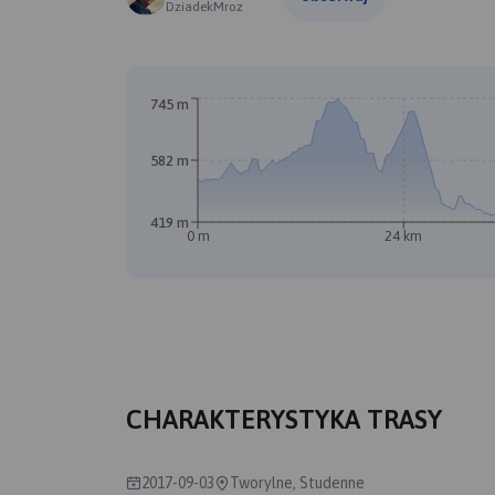
DziadekMroz
745 m
582 m
419 m
0 m
24 km
CHARAKTERYSTYKA TRASY
2017-09-03
Tworylne, Studenne