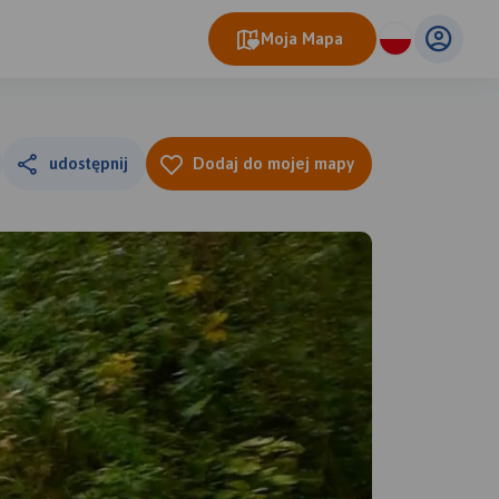
Moja Mapa
udostępnij
Dodaj do mojej mapy