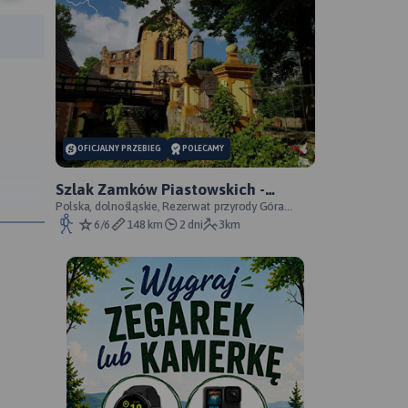
rasy:
OFICJALNY PRZEBIEG
POLECAMY
Szlak Zamków Piastowskich -
oficjalny przebieg
Polska, dolnośląskie, Rezerwat przyrody Góra
Choina, Zagórze Śląskie, powiat wałbrzyski
6/6
148 km
2 dni
3km