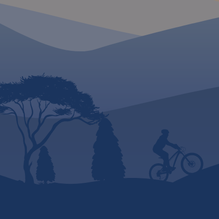
MAPA TURYSTYCZNA
APLIKACJI TRASEO
MAPA TURYSTYCZNA W
APLIKACJI TRASEO
Mapa swym zasięg
obejmuje najcieka
górskie Bieszczadów
Mapa Bieszczadów w okolicach
wszystkie połoniny: 
Cisnej - miejscowość jest
Caryńska, Bukowska
wcentralnej części mapy. Na
Dźwinicka, Tarnica, 
mapie znajdują się
Wierch, Mała i Duż
miejscowości: Jabłonki,
oraz Pasmo Jelenio
Zatwarnica, Łopienka, Wetlina,
(obok Mucznego) z
Balnica. Znajdziemy tu trasy
wybudowaną wieżą
rowerowe, szlaki piesze i ścieżki
Pokazano tu wszystki
przyrodniczo-edukacyjne.
ścieżki dydaktyczne
Podane są długości czasu
długościami i czasa
przejść.
Rok wydania 2022
Przy trasach rower
podano ich długośc
na mapie zaznaczo
wszystkie informacj
turyście.
Rok wydan
W części opisowej 