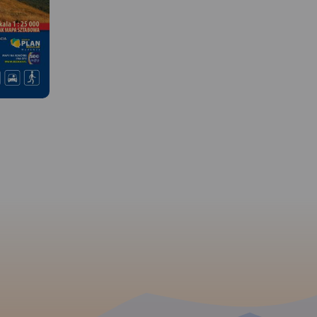
 W
MAPA TURYSTYCZNA W
MAPA TURYSTYCZNA W
APLIKACJI TRASEO
APLIKACJI TRASEO
wraz z
im i
 sztucznymi
Obszar mapy to: Wołcze (na
Mapa obejmuje obszar 
i na Sanie i
Ukrainie), Stuposiany,
południe od miejscowoś
Wołosate, źródła Sanu. W jej
Ustrzyki Dolne. Przez Hol
ss w skali
centralnej części jest Worek
Czarną Górną do Lutowi
cy mapa
Bieszczadzki, miejscowość
rezerwatu Krywe. Na
zachodzie
Muczne i szczyt Tarnica. Mapa
wschodzie ogranicza ją
łudniu i
zawiera wszelkie informacje
granica polsko - ukraiń
e.
Rok
pozwalające łatwiej
mapie oznaczono szlak
zaplanować wycieczkę – trasy
turystyczne i ścieżki
rowerowe, szlaki piesze i ścieżki
dydaktyczne wraz z cz
przyrodniczo-edukacyjne z
przejść. Przy trasach
podaniem ich długości i
rowerowych podano ic
czasów przejść.
Rok wydania
długości. Ponadto na m
2024
znajdziemy wszelkie
informacje potrzebne tu