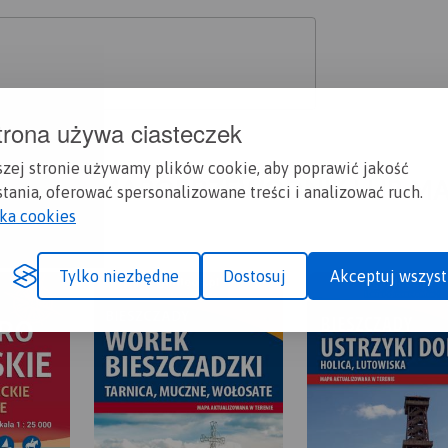
trona używa ciasteczek
szej stronie używamy plików cookie, aby poprawić jakość
A CI SIĘ MAPOPRZEWODNIK LUB M
tania, oferować spersonalizowane treści i analizować ruch.
yka cookies
Tylko niezbędne
Dostosuj
Akceptuj wszyst