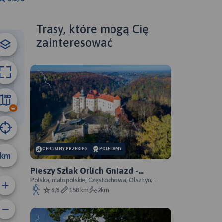
km
ributors
Trasy, które mogą Cię
zainteresować
99 km
OFICJALNY PRZEBIEG
POLECAMY
km
Pieszy Szlak Orlich Gniazd -
oficjalny przebieg szlaku
Polska, małopolskie, Częstochowa; Olsztyn;
Mirów; Bobolice; Morsko; Ogrodzieniec; Pilica;
6/6
158 km
2km
Smoleń; By