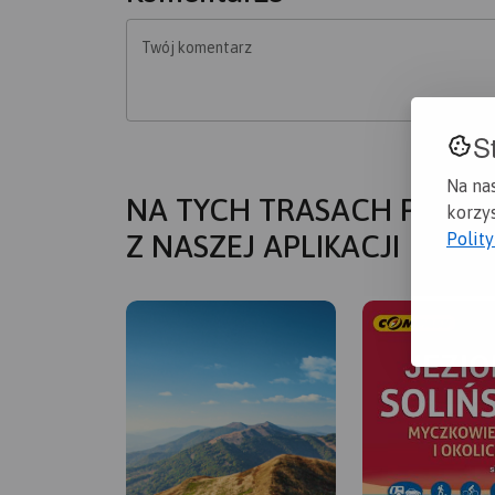
Twój komentarz
S
Na na
NA TYCH TRASACH PRZYD
korzys
Z NASZEJ APLIKACJI
Polit