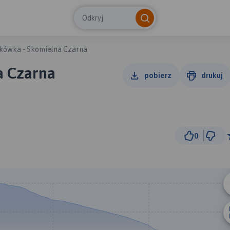
Odkryj
kówka - Skomielna Czarna
a Czarna
pobierz
drukuj
0
2 km
© Traseo Map
© OpenMapTiles
© OpenStreetMap cont