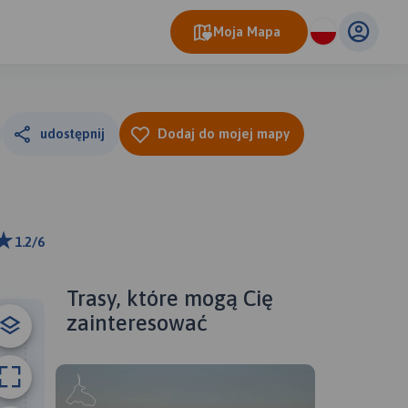
Moja Mapa
udostępnij
Dodaj do mojej mapy
1.2/6
ributors
Trasy, które mogą Cię
zainteresować