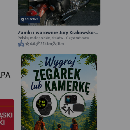
POLECAMY
Zamki i warownie Jury Krakowsko-
Częstochowskiej
Polska, małopolskie, Kraków - Częstochowa
6/6
274 km
1km
APA