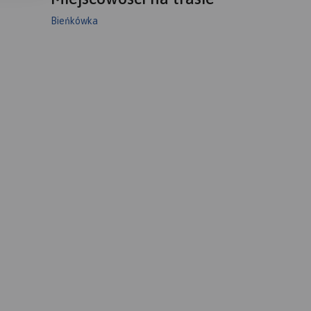
Bieńkówka
du
czone
e dla
zebiegi
tyczne.
ać
e
 z
 widać
 mapie.