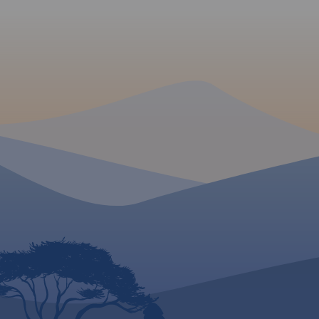
mapie zaznaczono
wśród turystów, choc
miejscowości: Zawoja,
dosyć gęsto zaludni
Jordanów, Spytkowice,
mapie przedstawion
Zubrzyca Górna oraz
szlaki piesze oraz tr
pogranicze polsko-słowackie.
rowerowe, zastosow
Najbardziej interesujące
cieniowanie w celu 
atrakcje dodatkowo
wrażenia plastyczno
wyróżniono.
terenu. Mapa offline
można zakupić w ap
Traseo na urządzen
mobilne, zasięgiem
tereny od Wadowic 
zachodzie po Dobcz
Rabkę-Zdrój na wsc
wydania 2023