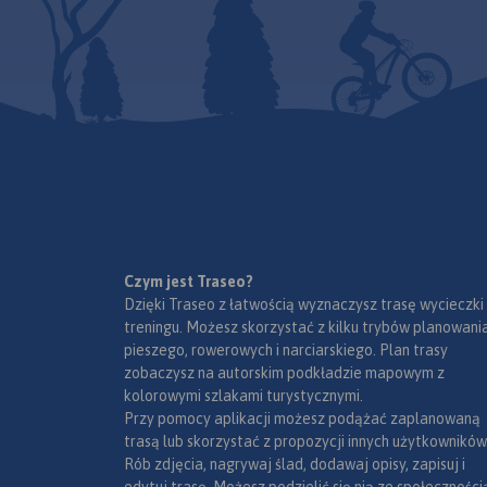
Czym jest Traseo?
Dzięki Traseo z łatwością wyznaczysz trasę wycieczki
treningu. Możesz skorzystać z kilku trybów planowania
pieszego, rowerowych i narciarskiego. Plan trasy
zobaczysz na autorskim podkładzie mapowym z
kolorowymi szlakami turystycznymi.
Przy pomocy aplikacji możesz podążać zaplanowaną
trasą lub skorzystać z propozycji innych użytkowników
Rób zdjęcia, nagrywaj ślad, dodawaj opisy, zapisuj i
edytuj trasę. Możesz podzielić się nią ze społeczności