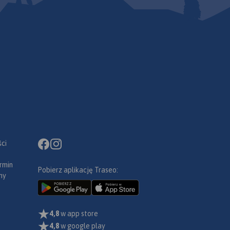
ci
rmin
Pobierz aplikację Traseo:
ny
4,8
w app store
4,8
w google play