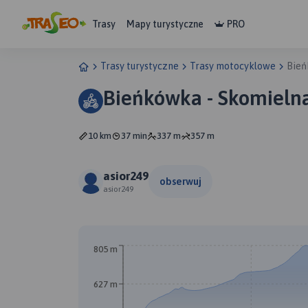
Trasy
Mapy turystyczne
PRO
Trasy turystyczne
Trasy motocyklowe
Bień
Bieńkówka - Skomieln
10 km
37 min
337 m
357 m
asior249
obserwuj
asior249
A
805 m
627 m