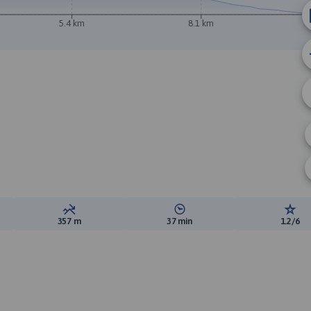
5.4 km
8.1 km
B
ewyższeń:
Suma spadków:
Średni czas potrzebny na pokon
Ocen
357 m
37 min
1.2/6