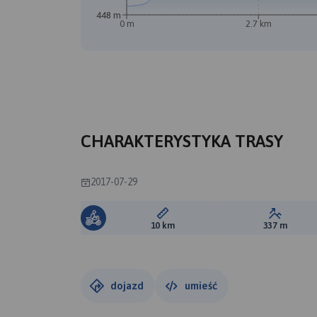
448 m
0 m
2.7 km
CHARAKTERYSTYKA TRASY
2017-07-29
Długość trasy:
Suma prz
10 km
337 m
dojazd
umieść