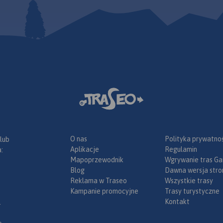
Zwardoń Ski). Mapę offline
można zakupić w aplikacji
Traseo na urządzenia
mobilne.
Rok wydania 2022
O nas
Polityka prywatnoś
 lub
Aplikacje
Regulamin
:
Mapoprzewodnik
Wgrywanie tras Ga
Blog
Dawna wersja stro
Reklama w Traseo
Wszystkie trasy
Kampanie promocyjne
Trasy turystyczne
Kontakt
.
ą