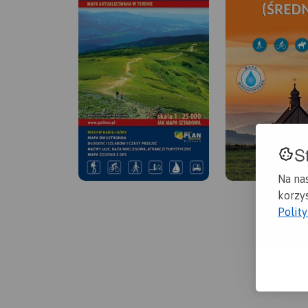
S
Na na
korzys
Polit