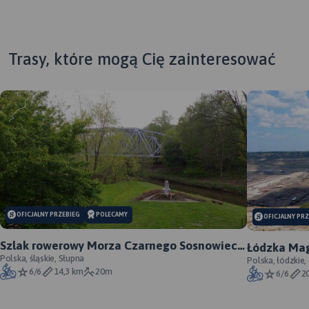
Trasy, które mogą Cię zainteresować
MAP
OFICJALNY PRZEBIEG
POLECAMY
OFICJALNY PR
MAPA TURYSTYCZNA W
TR
APLIKACJI TRASEO
MAPA TURYSTYCZNA W
Szlak rowerowy Morza Czarnego Sosnowiec -
Łódzka Mag
APLIKACJI TRASEO
oficjalny przebieg
Polska, śląskie, Słupna
Szczegółowa mapa
Polska, łódzkie,
Map
6/6
14,3 km
20m
6/6
2
turystyczna "Żywiec i okolice"
po
z uwzględnieniem atrakcji,
Mapa z zaznaczonymi m.in.
od
zabytków, noclegów,
zabytkami, noclegami, bazą
Bes