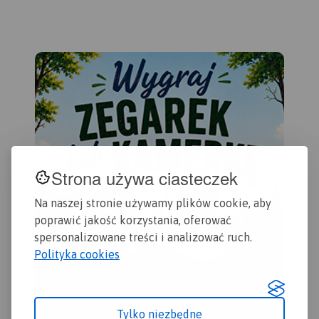
gastronomii oraz innych
gastronomiczną, basenami,
Ślą
miejsc przydatnych turyście.
wyciągami narciarskimi.
ma
Zawiera wszystkie
Podano aktualne przebiegi
Sko
znakowane szlaki
szlaków pieszych i
pó
turystyczne piesze,
rowerowych, łącznie z
Zw
rowerowe, ścieżki
kilometrażem, przy szlakach
Węg
dydaktyczne wraz z
pieszych podano również
Ust
Rok: 2018
kilometrażem. Obejmuje
orientacyjny czas przejścia,
na 
swym zasięgiem Żywiec i
co pozwala łatwiej
Szc
Rok wydania: 2017
okolice po Węgierską Górke
zaplanować wycieczkę. W
oś
na południu, Międzybrodzie
miejscowościach podano
wyp
Strona używa ciasteczek
Bialskie i zaporę na jeziorze
nazwy ulic. Ukształtowanie
gór
Międyzbrodzkim na północy,
terenu pokazano przy
do 
Na naszej stronie używamy plików cookie, aby
Rychwałd na wschodzie i
pomocy warstwic o cięciu co
wyc
Rybarzowice na zachodzie.
poprawić jakość korzystania, oferować
20 m oraz cieniowania.
pr
Mapa posiada siatkę
spersonalizowane treści i analizować ruch.
zja
geograficzną opartą na
Polityka cookies
jes
elipsoidzie WGS 84,
row
stosowaną w nawigacji.
o 
wzg
Tylko niezbędne
poz