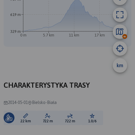
619 m
329 m
0 m
5.7 km
11 km
17 km
22 km
km
CHARAKTERYSTYKA TRASY
2014-05-01
Bielsko-Biała
Długość trasy:
Suma przewyższeń:
Suma spadków:
Ocena trasy:
22 km
722 m
722 m
1.0/6