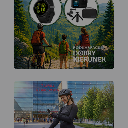
Bialskich z drugiej – to
najlepsze atuty tego obszaru.
Pobyt w tym regionie z
pewnością miło wspominać
będą nie tylko turyści piesi,
ale także miłośnicy
narciarstwa, jazdy rowerowej
i konnej, wspinacze skałkowi
oraz wędkarze.
Rok wydania
2023