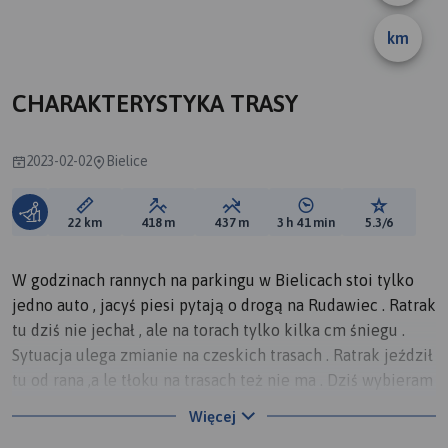
km
CHARAKTERYSTYKA TRASY
2023-02-02
Bielice
Długość trasy:
Suma przewyższeń:
Suma spadków:
Średni czas potrzebny 
Ocena tras
22 km
418 m
437 m
3 h 41 min
5.3/6
W godzinach rannych na parkingu w Bielicach stoi tylko
jedno auto , jacyś piesi pytają o drogą na Rudawiec . Ratrak
tu dziś nie jechał , ale na torach tylko kilka cm śniegu .
Sytuacja ulega zmianie na czeskich trasach . Ratrak jeździł
tu od rana ,a le tłoku na trasach też nie ma . Dziś wybieram
trasę na Bruska . W okolicach Paprska zaczyna nawet
Więcej
świecić słońce .