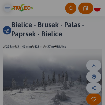
Bielice - Brusek - Palas -
Paprsek - Bielice
22 km
3 h 41 min
418 m
437 m
Bielice