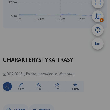
127 m
77 m
0 m
1.7 km
3.5 km
5.2 km
7 km
B
km
A
CHARAKTERYSTYKA TRASY
2012-06-18
Polska, mazowieckie, Warszawa
Długość trasy:
Suma przewyższeń:
Suma spadków:
Ocena trasy:
7 km
0 m
0 m
1.0/6
dojazd
umieść