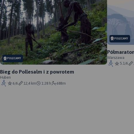
POLECAMY
Półmaraton
Warszawa
POLECAMY
5.1/6
Bieg do Pollesalm i z powrotem
Huben
6/6
12,4 km
1:28 h
688m