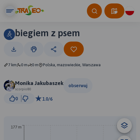
biegiem z psem
7 km
0 m
0 m
Polska, mazowieckie, Warszawa
Monika Jakubaszek
obserwuj
scorpio80
1 km
0
1.0/6
© Traseo Map
© OpenMapTiles
© OpenStreetMap contributors
177 m