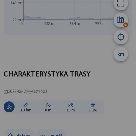
149 m
99 m
0 m
332 m
664 m
997 m
1.3 km
km
B
CHARAKTERYSTYKA TRASY
2022-06-29
Ostróda
Długość trasy:
Suma przewyższeń:
Suma spadków:
Ocena trasy:
1.3 km
0 m
10 m
1.0/6
dojazd
umieść