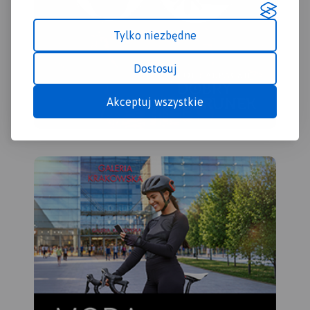
Mar
Duż
regi
Tylko niezbędne
Rok
Dostosuj
Akceptuj wszystkie