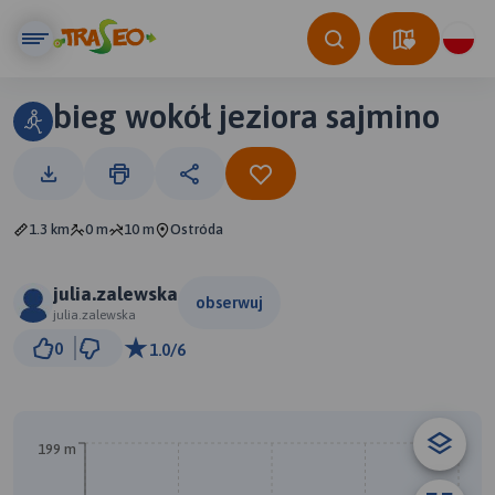
bieg wokół jeziora sajmino
1.3 km
0 m
10 m
Ostróda
julia.zalewska
obserwuj
julia.zalewska
200 m
0
1.0/6
© Traseo Map
© OpenMapTiles
© OpenStreetMap contributors
A
199 m