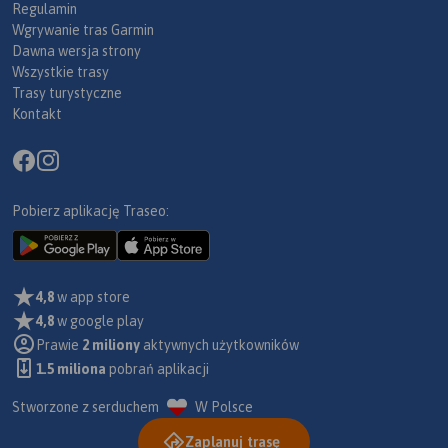
Regulamin
Wgrywanie tras Garmin
Dawna wersja strony
Wszystkie trasy
Trasy turystyczne
Kontakt
Pobierz aplikację Traseo:
4,8
w app store
4,8
w google play
Prawie
2 miliony
aktywnych użytkowników
1.5 miliona
pobrań aplikacji
Stworzone z serduchem
W Polsce
Zaplanuj trasę