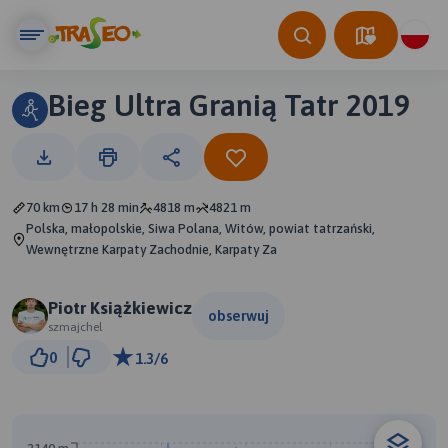
Bieg Ultra Granią Tatr 2019
70 km
17 h 28 min
4818 m
4821 m
Polska, małopolskie, Siwa Polana, Witów, powiat tatrzański,
Wewnętrzne Karpaty Zachodnie, Karpaty Za
Piotr Książkiewicz
obserwuj
szmajchel
5 km
0
1.3/6
© Traseo Map
© OpenMapTiles
© OpenStreetMap contributors