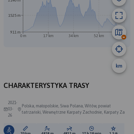
2140 m
B
A
1525 m
911 m
0 m
17 km
34 km
52 km
69 km
km
CHARAKTERYSTYKA TRASY
2021-
Polska, małopolskie, Siwa Polana, Witów, powiat
03-
tatrzański, Wewnętrzne Karpaty Zachodnie, Karpaty Za
26
Długość trasy:
Suma przewyższeń:
Suma spadków:
Średni czas potrzebny 
Ocena tras
70 km
4818 m
4821 m
17 h 28 min
1.3/6