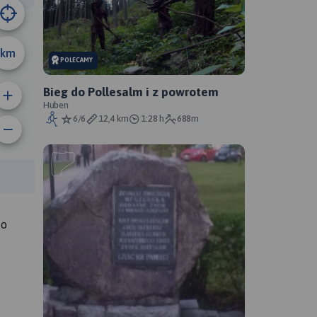
km
POLECAMY
Bieg do Pollesalm i z powrotem
Huben
6/6
12,4 km
1:28 h
688m
anie trasy:
a trasy:
ko