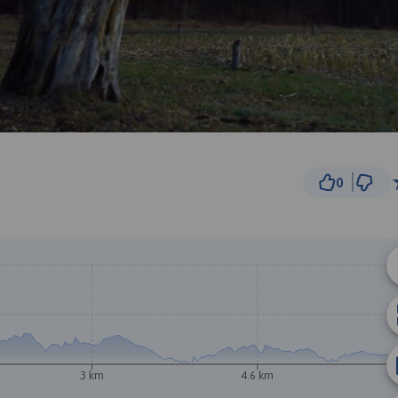
0
500 m
© Traseo Map
© OpenMapTiles
© OpenStreetMap cont
3 km
4.6 km