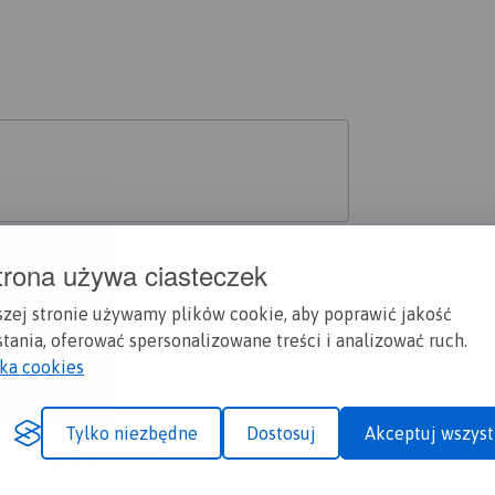
trona używa ciasteczek
, mnie też dziś się udało wyskoczyć tylko tyle że na rower poz
szej stronie używamy plików cookie, aby poprawić jakość
tania, oferować spersonalizowane treści i analizować ruch.
yka cookies
Tylko niezbędne
Dostosuj
Akceptuj wszyst
więcej