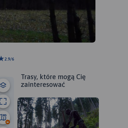
2.9/6
ributors
Trasy, które mogą Cię
zainteresować
6.1 km