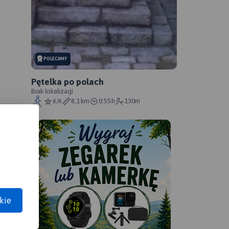
POLECAMY
Pętelka po polach
Brak lokalizacji
6/6
8,1 km
0:55 h
130m
dro..
kie