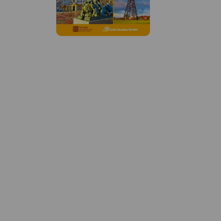
MAPA TURYSTYCZNA W
APLIKACJI TRASEO