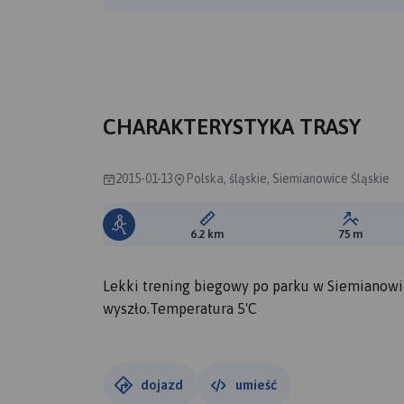
CHARAKTERYSTYKA TRASY
2015-01-13
Polska, śląskie, Siemianowice Śląskie
Długość trasy:
Suma prz
6.2 km
75 m
Lekki trening biegowy po parku w Siemianowi
wyszło.Temperatura 5'C
dojazd
umieść