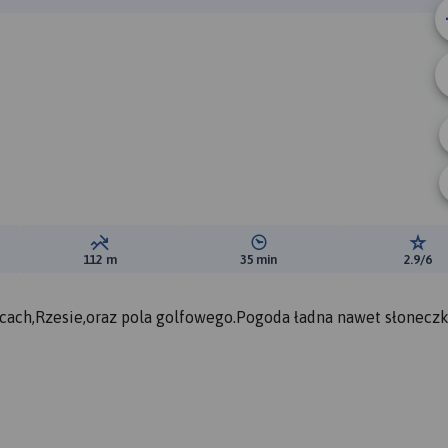
B
A
ewyższeń:
Suma spadków:
Średni czas potrzebny na pokon
Ocen
112 m
35 min
2.9/6
cach,Rzesie,oraz pola golfowego.Pogoda ładna nawet słonecz