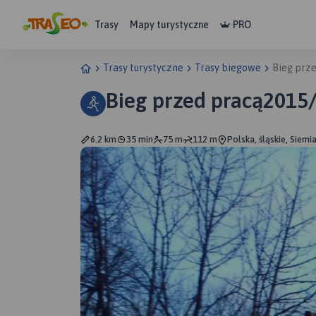
Trasy
Mapy turystyczne
PRO
Trasy turystyczne
Trasy biegowe
Bieg prz
Bieg przed pracą2015/
6.2 km
35 min
75 m
112 m
Polska, śląskie, Siemi