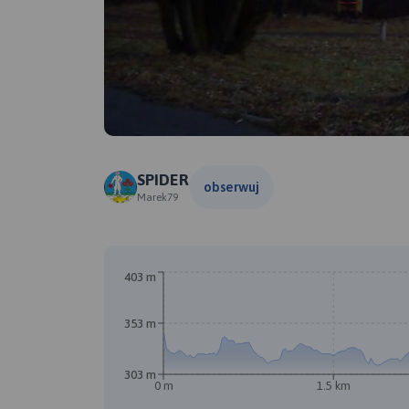
SPIDER
obserwuj
Marek79
403 m
353 m
303 m
0 m
1.5 km