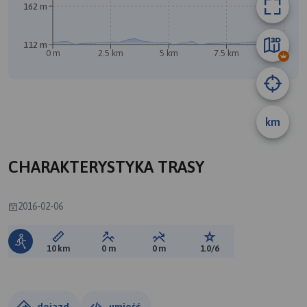
162 m
A
112 m
0 m
2.5 km
5 km
7.5 km
10 km
km
CHARAKTERYSTYKA TRASY
2016-02-06
Długość trasy:
Suma przewyższeń:
Suma spadków:
Ocena trasy:
10 km
0 m
0 m
1.0/6
dojazd
umieść