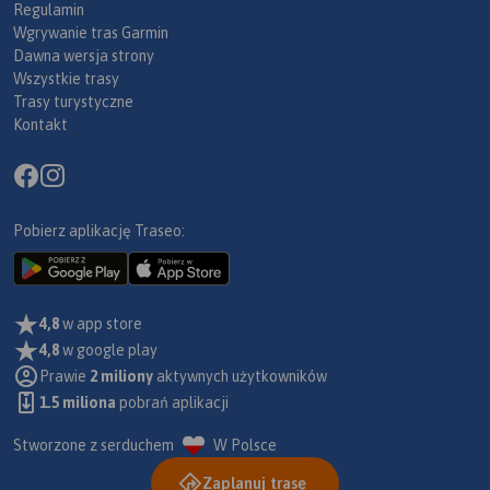
Regulamin
Wgrywanie tras Garmin
Dawna wersja strony
Wszystkie trasy
Trasy turystyczne
Kontakt
Pobierz aplikację Traseo:
4,8
w app store
4,8
w google play
Prawie
2 miliony
aktywnych użytkowników
1.5 miliona
pobrań aplikacji
Stworzone z serduchem
W Polsce
Zaplanuj trasę