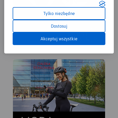
śro
„Pr
Tylko niezbędne
Dostosuj
Akceptuj wszystkie