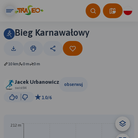
Bieg Karnawałowy
10 km
0 m
0 m
Jacek Urbanowicz
obserwuj
swist84
500 m
0
1.0/6
© Traseo Map
© OpenMapTiles
© OpenStreetMap contributors
212 m
B