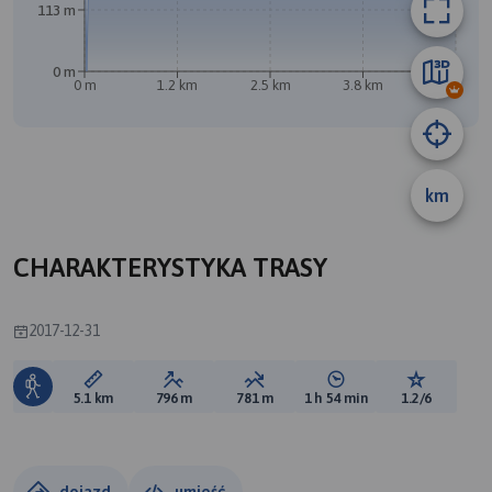
113 m
0 m
0 m
1.2 km
2.5 km
3.8 km
5.1 km
B
km
A
CHARAKTERYSTYKA TRASY
2017-12-31
Długość trasy:
Suma przewyższeń:
Suma spadków:
Średni czas potrzebny 
Ocena tras
5.1 km
796 m
781 m
1 h 54 min
1.2/6
dojazd
umieść