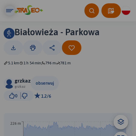
Białowieża - Parkowa
5.1 km
1 h 54 min
796 m
781 m
grzkaz
obserwuj
grzkaz
500 m
0
1.2/6
© Traseo Map
© OpenMapTiles
© OpenStreetMap contributors
226 m