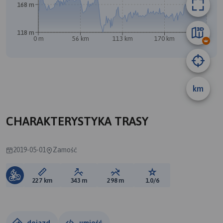
168 m
118 m
0 m
56 km
113 km
170 km
227 km
km
B
CHARAKTERYSTYKA TRASY
2019-05-01
Zamość
Długość trasy:
Suma przewyższeń:
Suma spadków:
Ocena trasy:
227 km
343 m
298 m
1.0/6
dojazd
umieść