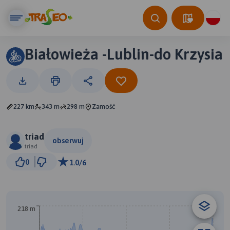
Białowieża -Lublin-do Krzysia
227 km
343 m
298 m
Zamość
triad
obserwuj
triad
50 km
0
1.0/6
© Traseo Map
© OpenMapTiles
© OpenStreetMap contributors
A
218 m