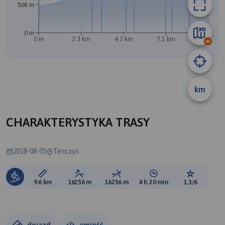
508 m
0 m
0 m
2.3 km
4.7 km
7.1 km
9.5 km
B
A
km
CHARAKTERYSTYKA TRASY
2018-08-05
Tenczyn
Długość trasy:
Suma przewyższeń:
Suma spadków:
Średni czas potrzebny 
Ocena tras
9.6 km
16256 m
16256 m
4 h 20 min
1.3/6
dojazd
umieść