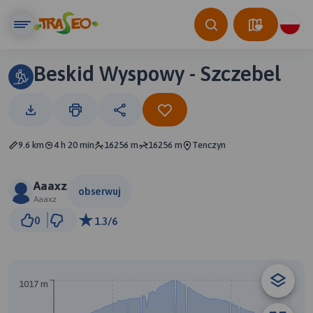
Beskid Wyspowy - Szczebel
9.6 km
4 h 20 min
16256 m
16256 m
Tenczyn
Aaaxz
obserwuj
Aaaxz
500 m
0
1.3/6
© Traseo Map
© OpenMapTiles
© OpenStreetMap contributors
1017 m