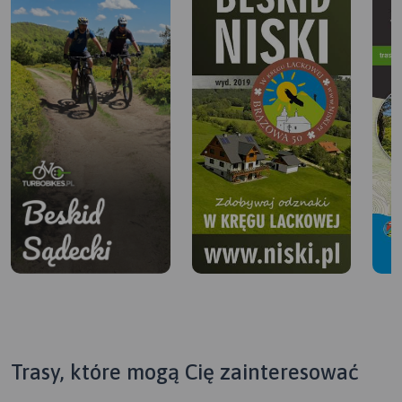
Wjazd na Jaworzynę - najlepiej stokiem narciarskim aż na
szczyt
Ze szczytu widoki na Tatry, Beskid Niski z Lackową i
Beskid Sądecki
Zjazd do Krynicy Czarnego Potoku najpierw drogą
utwardzoną ale dość kamienistą i stromą potem już
asfaltem
Od Czarnego Potoku ścieżką rowerową przez Powroźnik
do Muszyny wzdłuż potoku Kryniczanka. W Powroźniku
koniecznie trzeba zobaczyć cerkiew św. Jakuba. Jako
obiekt UNESCO jest zwykle otwarta w ciągu dnia (z
wyjatkiem poniedziałków)
Trasy, które mogą Cię zainteresować