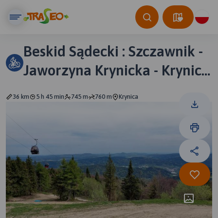
Beskid Sądecki : Szczawnik -
Jaworzyna Krynicka - Krynica
- Powroźnik - Muszyna
36 km
5 h 45 min
745 m
760 m
Krynica