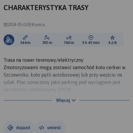
CHARAKTERYSTYKA TRASY
2024-05-02
Krynica
Długość trasy:
Suma przewyższeń:
Suma spadków:
Średni czas potrzebny 
Ocena tras
36 km
745 m
760 m
5 h 45 min
4.2/6
Trasa na rower terenowy/elektryczny
Zmotoryzowami mogą zostawić samochód koło cerkwi w
Szczawniku, koło pętli autobusowej lub przy wejściu na
szlak. Plac oznaczony jako parking pod wyciągiem jest
ogrodzony i niedostępny (2024)
Więcej
Podjazd do bacówki prowadzi szeroką utwardzoną leśną
drogą, nachylenie do 5% , dopiero na ostatnim odcinku
będzie stromo (10-11%)
dojazd
umieść