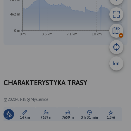
462 m
0 m
0 m
3.5 km
7.1 km
10 km
14 km
km
A
CHARAKTERYSTYKA TRASY
2020-01-18
Myślenice
Długość trasy:
Suma przewyższeń:
Suma spadków:
Średni czas potrzebny 
Ocena tras
14 km
7659 m
7659 m
3 h 31 min
1.3/6