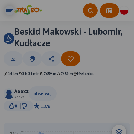
Beskid Makowski - Lubomir,
Kudłacze
14 km
3 h 31 min
7659 m
7659 m
Myślenice
Aaaxz
obserwuj
Aaaxz
2 km
0
1.3/6
© Traseo Map
© OpenMapTiles
© OpenStreetMap contributors
B
924 m