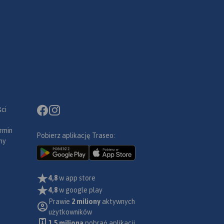
ci
rmin
Pobierz aplikację Traseo:
ny
4,8
w app store
4,8
w google play
Prawie
2 miliony
aktywnych
użytkowników
1.5 miliona
pobrań aplikacji