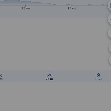
12 km
18 km
A
Suma przewyższeń:
Suma spadków:
Ocena t
 m
23 m
1.0/6