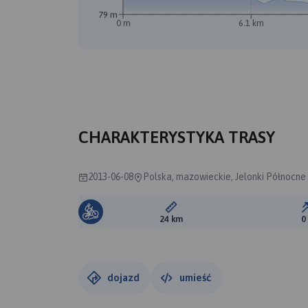
79 m
0 m
6.1 km
B
CHARAKTERYSTYKA TRASY
2013-06-08
Polska, mazowieckie, Jelonki Północne
Długość trasy:
24 km
0
dojazd
umieść