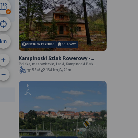
24 km
km
OFICJALNY PRZEBIEG
POLECAMY
Kampinoski Szlak Rowerowy -
oficjalny przebieg szlaku
Polska, mazowieckie, Laski, Kampinoski Park
Narodowy
5.8/6
134 km
91m
rasy: