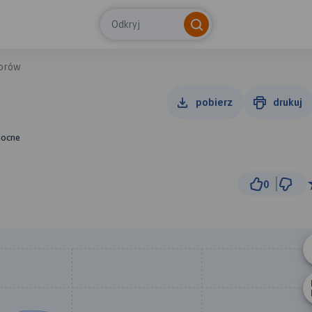
Odkryj
orów
pobierz
drukuj
nocne
0
2 km
© Traseo Map
© OpenMapTiles
© OpenStreetMap cont