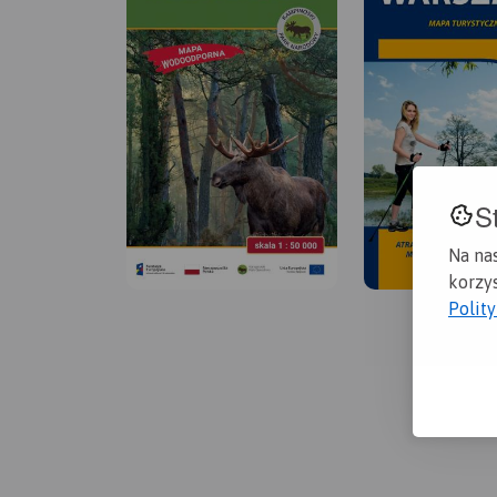
S
Na na
korzys
Polit