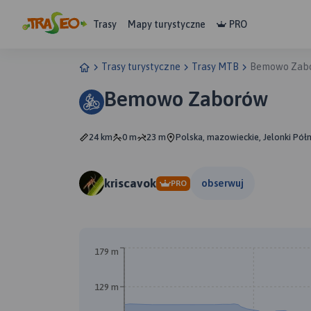
Trasy
Mapy turystyczne
PRO
Trasy turystyczne
Trasy MTB
Bemowo Zab
Bemowo Zaborów
24 km
0 m
23 m
Polska, mazowieckie, Jelonki Pół
kriscavok
obserwuj
PRO
179 m
129 m