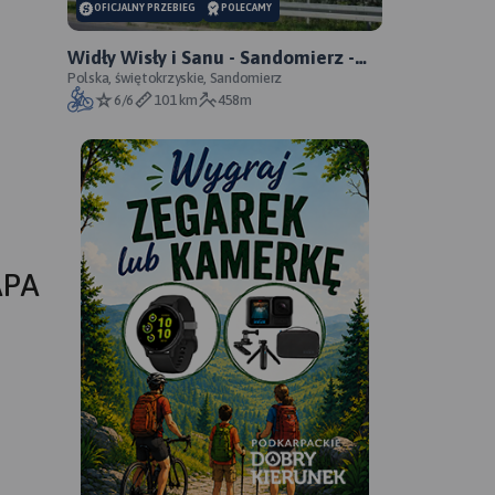
OFICJALNY PRZEBIEG
POLECAMY
Widły Wisły i Sanu - Sandomierz -
Zawichost - Annopol - oficjalny
Polska, świętokrzyskie, Sandomierz
6/6
101 km
458m
przebieg
APA