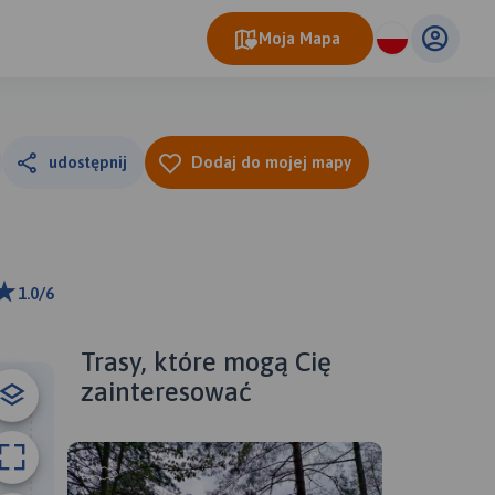
Moja Mapa
udostępnij
Dodaj do mojej mapy
1.0/6
ributors
Trasy, które mogą Cię
zainteresować