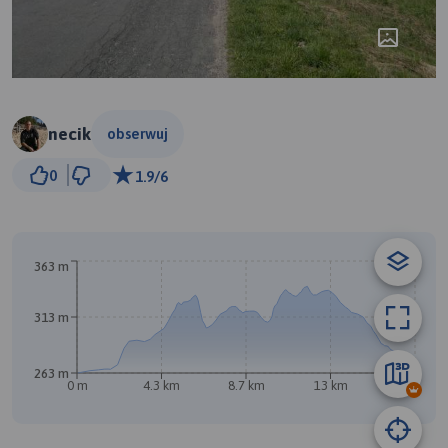
necik
obserwuj
3 km
0
1.9/6
© Traseo Map
© OpenMapTiles
© OpenStreetMap contributors
B
363 m
313 m
263 m
0 m
4.3 km
8.7 km
13 km
17 km