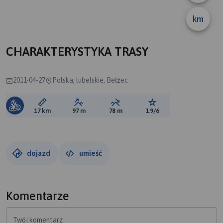
km
A
CHARAKTERYSTYKA TRASY
2011-04-27
Polska, lubelskie, Bełżec
Długość trasy:
Suma przewyższeń:
Suma spadków:
Ocena trasy:
17 km
97 m
78 m
1.9/6
dojazd
umieść
Komentarze
Twój komentarz