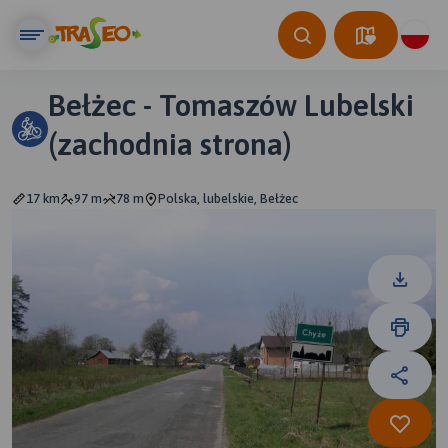
Bełżec - Tomaszów Lubelski
(zachodnia strona)
17 km
97 m
78 m
Polska, lubelskie, Bełżec