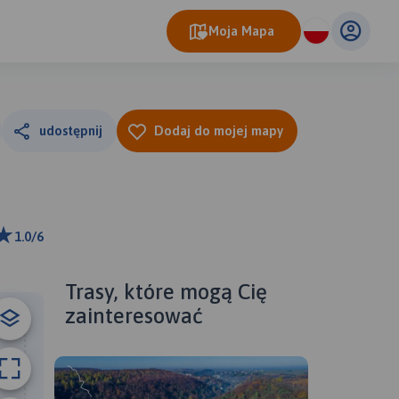
Moja Mapa
udostępnij
Dodaj do mojej mapy
1.0/6
 m
ributors
Trasy, które mogą Cię
zainteresować