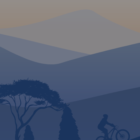
tych terenów - siatk
Położone na tym obszarze
turystycznych (dług
Ustroń, Wisła i Szczyrk należą
odcinków, czasy prz
do największych ośrodków
przewyższenia), infr
turystyczno-wypoczynkowych
(noclegi, punkty
w polskich górach. Na odwrocie
gastronomiczne i in
znajduje się obszerny
wszelkie atrakcje - w
informator krajoznawczo-
zabytki, kąpieliska.
turystyczny, zawierający
wydania: 2023
podstawowe informacje o
regionie. Opis wzbogacony jest
kolorowymi zdjęciami.
Dodatkowo znajdują się tu
plany centrów miast: Bielsko-
Biała, Brenna, Istebna, Szczyrk,
Ustroń, Wisła. Mapa polecana
jest do uprawiania różnych
form turystyki, jak również dla
osób
zmotoryzowanych. Mapę offline
można zakupić w aplikacji
Traseo na urządzenia