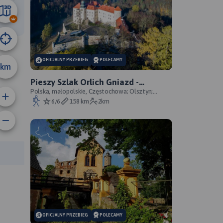
4.5 km
OFICJALNY PRZEBIEG
POLECAMY
km
Pieszy Szlak Orlich Gniazd -
oficjalny przebieg szlaku
Polska, małopolskie, Częstochowa; Olsztyn;
Mirów; Bobolice; Morsko; Ogrodzieniec; Pilica;
6/6
158 km
2km
Smoleń; By
rasy:
OFICJALNY PRZEBIEG
POLECAMY