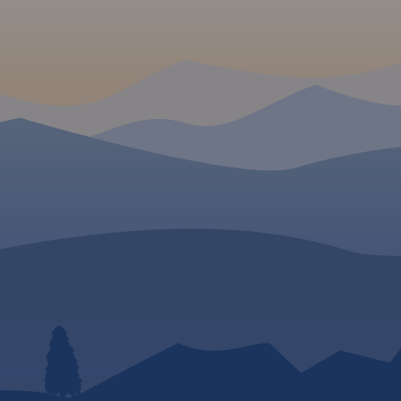
ę szlaków
To świetna alternatywa dla
ość
map drukowanych. Rok
ejścia,
wydania: 2018
astrukturę
ne),
yciągi,
Rok