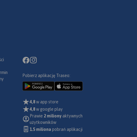
ci
rmin
Pobierz aplikację Traseo:
ny
4,8
w app store
4,8
w google play
Prawie
2 miliony
aktywnych
użytkowników
1.5 miliona
pobrań aplikacji