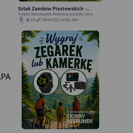
Szlak Zamków Piastowskich -
oficjalny przebieg
Polska, dolnośląskie, Rezerwat przyrody Góra
Choina, Zagórze Śląskie, powiat wałbrzyski
6/6
148 km
2 dni
3km
APA