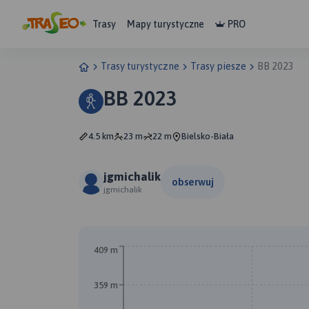
Trasy
Mapy turystyczne
PRO
Trasy turystyczne
Trasy piesze
BB 2023
BB 2023
4.5 km
23 m
22 m
Bielsko-Biała
jgmichalik
obserwuj
jgmichalik
409 m
359 m