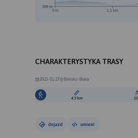
309 m
0 m
1.1 km
CHARAKTERYSTYKA TRASY
2023-01-27
Bielsko-Biała
Długość trasy:
4.5 km
2
dojazd
umieść