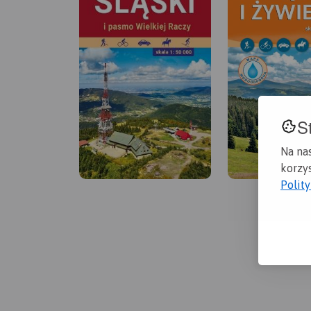
S
Na na
korzys
Polit