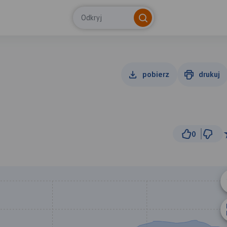
Odkryj
pobierz
drukuj
0
300
© Traseo Map
© OpenMapTiles
© OpenStreetMap cont