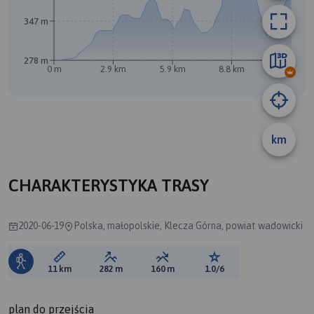
347 m
278 m
0 m
2.9 km
5.9 km
8.8 km
11 km
km
A
CHARAKTERYSTYKA TRASY
2020-06-19
Polska, małopolskie, Klecza Górna, powiat wadowicki
Długość trasy:
Suma przewyższeń:
Suma spadków:
Ocena trasy:
11 km
282 m
160 m
1.0/6
plan do przejścia