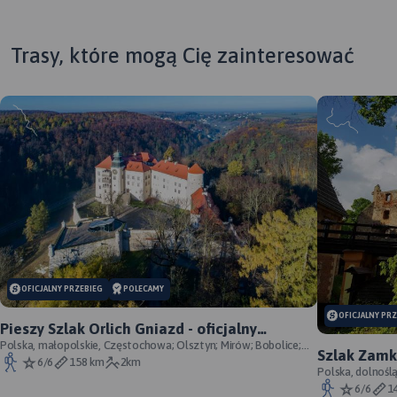
Trasy, które mogą Cię zainteresować
MAP
APL
MAPA TURYSTYCZNA W
MAPA TURYSTYCZNA W
APLIKACJI TRASEO
APLIKACJI TRASEO
OFICJALNY PRZEBIEG
POLECAMY
Map
Mapa prezentuje obszar
Psz
OFICJALNY PR
Mapa Beskidu Makowskiego
Pieszy Szlak Orlich Gniazd - oficjalny
najmniejszego, ale jakże
Alw
(zwanego także Średnim lub
przebieg szlaku
Polska, małopolskie, Częstochowa; Olsztyn; Mirów; Bobolice;
urokliwego polskiego
Szlak Zamk
wsc
Myślenickim) swoim
Morsko; Ogrodzieniec; Pilica; Smoleń; By
6/6
158 km
2km
Beskidu. Zasięg mapy
przebieg
Polska, dolnośl
Chr
zasięgiem obejmuje także
Śląskie, powiat 
6/6
1
obejmuje tereny pomiędzy
And
fragmenty Beskidów: