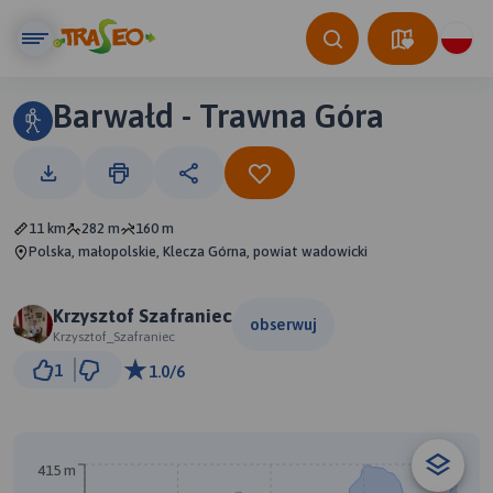
Barwałd - Trawna Góra
11 km
282 m
160 m
Polska, małopolskie, Klecza Górna, powiat wadowicki
Krzysztof Szafraniec
obserwuj
Krzysztof_Szafraniec
2 km
1
1.0/6
© Traseo Map
© OpenMapTiles
© OpenStreetMap contributors
B
415 m