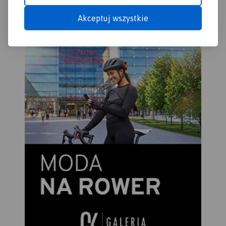
spotkać można ślady
zachodzie po Dobczyce i
wczesnośredniowiecznych
Rabkę-Zdrój na wschodzie.
Akceptuj wszystkie
grodzisk, ruiny rycerskich
Rok wydania 2023
zamków, dawne rezydencje
magnackie, staropolskie
szlacheckie dworki, czy
niespotykane gdzie indziej
kamienne szałasy. W
regionie tym urodził się i
wychował Jan Paweł II, który
często wędrował po szlakach
tego Beskidu.
Wydawnictwo Compass
dokonało aktualizacji mapy
na bazie własnych prac
terenowych oraz w
konsultacji ze znakarzami
szlaków.