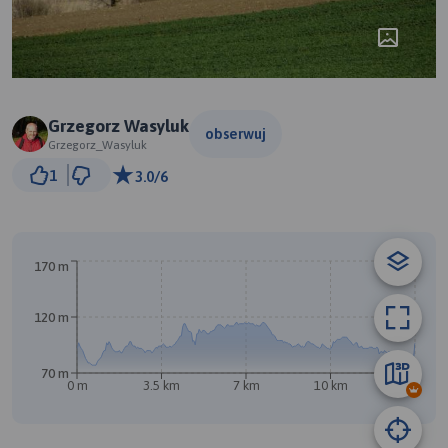
Grzegorz Wasyluk
obserwuj
Grzegorz_Wasyluk
2 km
1
3.0/6
© Traseo Map
© OpenMapTiles
© OpenStreetMap contributors
170 m
120 m
70 m
0 m
3.5 km
7 km
10 km
14 km