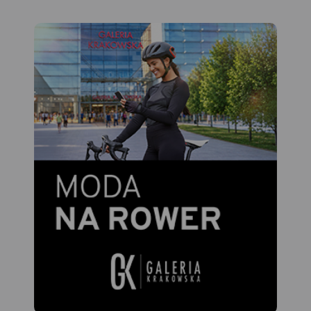
techniki, obiekty militarne,
cuda przyrody, wyróżniające
się miejsca widokowe i
panoramy. Mapę offline
można zakupić w aplikacji
Traseo na urządzenia
mobilne.
Rok wydania 2022