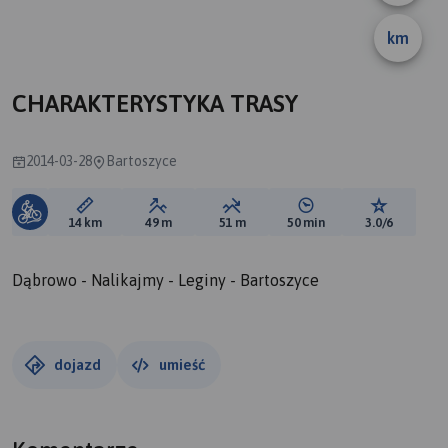
km
A
B
CHARAKTERYSTYKA TRASY
2014-03-28
Bartoszyce
Długość trasy:
Suma przewyższeń:
Suma spadków:
Średni czas potrzebny 
Ocena tras
14 km
49 m
51 m
50 min
3.0/6
Dąbrowo - Nalikajmy - Leginy - Bartoszyce
dojazd
umieść