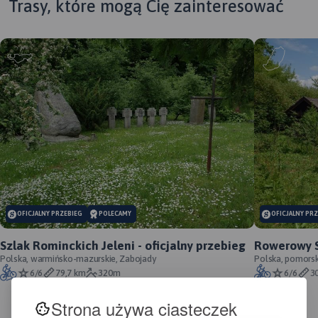
Trasy, które mogą Cię zainteresować
MAPA TURYSTYCZNA W
APLIKACJI TRASEO
OFICJALNY PRZEBIEG
POLECAMY
OFICJALNY PR
Mapa samochodowo-
krajoznawcza, przedstawia
Szlak Rominckich Jeleni - oficjalny przebieg
Rowerowy S
obszar województwa
Polska, warmińsko-mazurskie, Zabojady
oficjalny p
Polska, pomorski
warmińsko-mazurskiego.
6/6
79,7 km
320m
6/6
3
Zasięg mapy wyznaczają:
granica polsko-rosyjska na
Strona używa ciasteczek
północy, Elbląg na