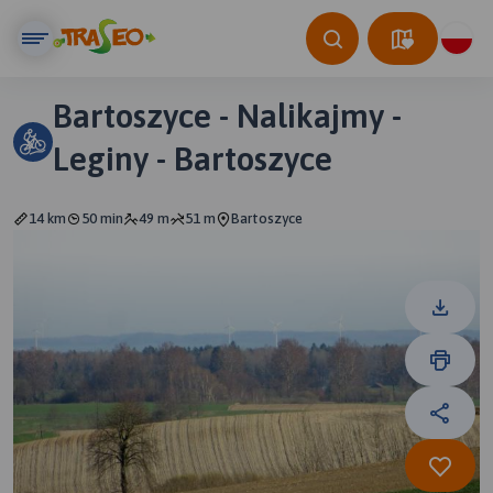
Bartoszyce - Nalikajmy -
Leginy - Bartoszyce
14 km
50 min
49 m
51 m
Bartoszyce