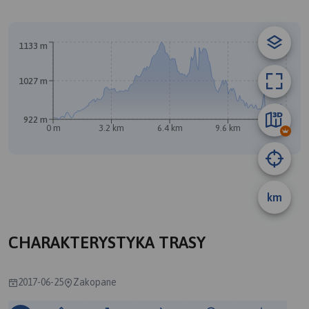
© Traseo Map
© OpenMapTiles
© OpenStreetMap contributors
A
B
1133 m
1027 m
922 m
0 m
3.2 km
6.4 km
9.6 km
12 km
km
CHARAKTERYSTYKA TRASY
2017-06-25
Zakopane