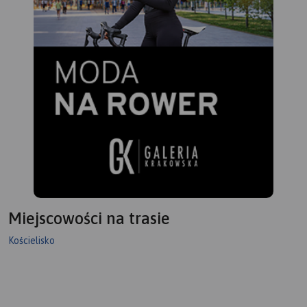
była konsultowana z
pracownikami TPN i MSiT
Zakopane. Mapę offline
można zakupić w aplikacji
Traseo na urządzenia
mobilne.
Rok wydania 2023
Miejscowości na trasie
Kościelisko