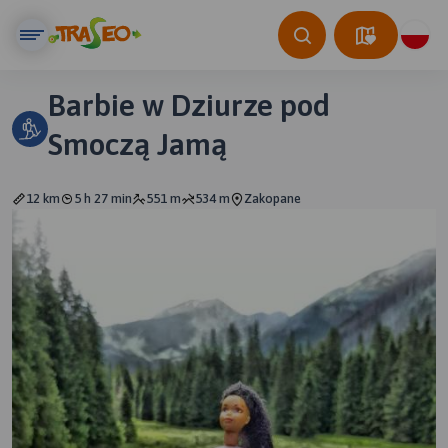
Barbie w Dziurze pod
Smoczą Jamą
12 km
5 h 27 min
551 m
534 m
Zakopane