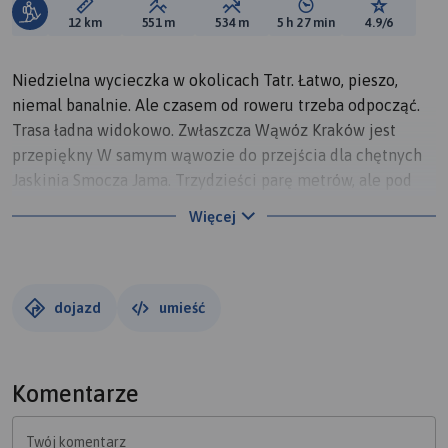
Długość trasy:
Suma przewyższeń:
Suma spadków:
Średni czas potrzebny 
Ocena tras
12 km
551 m
534 m
5 h 27 min
4.9/6
Niedzielna wycieczka w okolicach Tatr. Łatwo, pieszo,
niemal banalnie. Ale czasem od roweru trzeba odpocząć.
Trasa ładna widokowo. Zwłaszcza Wąwóz Kraków jest
przepiękny W samym wąwozie do przejścia dla chętnych
Jaskinia Smocza Jama. Trzydzieści parę metrów, ale pod
górkę z łańcuchami, zalecana latarka.
Więcej
dojazd
umieść
Komentarze
Twój komentarz