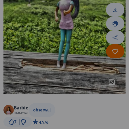
Barbie
obserwuj
JIMMYtm
2 km
7
4.9/6