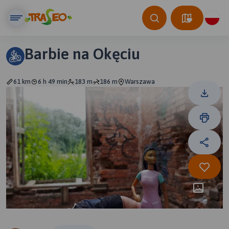
Barbie na Okęciu
61 km
6 h 49 min
183 m
186 m
Warszawa