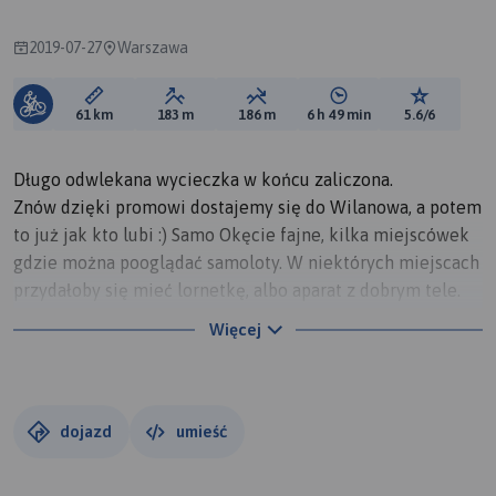
2019-07-27
Warszawa
Długość trasy:
Suma przewyższeń:
Suma spadków:
Średni czas potrzebny 
Ocena tras
61 km
183 m
186 m
6 h 49 min
5.6/6
Długo odwlekana wycieczka w końcu zaliczona.
Znów dzięki promowi dostajemy się do Wilanowa, a potem
to już jak kto lubi :) Samo Okęcie fajne, kilka miejscówek
gdzie można pooglądać samoloty. W niektórych miejscach
przydałoby się mieć lornetkę, albo aparat z dobrym tele.
Same samoloty lądują i startują praktycznie co chwilę
Więcej
także na pewno na jakiś popatrzeć zdążycie ;)
Po drodze kilka ciekawych miejsc jak na przykład wielka
wyciskarka do cytrusów albo miejsce pojedynku Kossaka.
dojazd
umieść