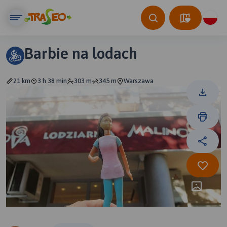
Barbie na lodach
21 km
3 h 38 min
303 m
345 m
Warszawa