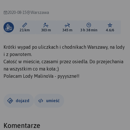
2020-08-15
Warszawa
Długość trasy:
Suma przewyższeń:
Suma spadków:
Średni czas potrzebny 
Ocena tras
21 km
303 m
345 m
3 h 38 min
4.6/6
Krótki wypad po uliczkach i chodnikach Warszawy, na lody
i z powrotem.
Całość w mieście, czasami przez osiedla. Do przejechania
na wszystkim co ma koła ;)
Polecam Lody MalinoVa - pyyyszne!!
dojazd
umieść
Komentarze