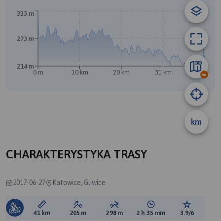
333 m
273 m
B
214 m
0 m
10 km
20 km
31 km
41 km
A
km
CHARAKTERYSTYKA TRASY
2017-06-27
Katowice, Gliwice
Długość trasy:
Suma przewyższeń:
Suma spadków:
Średni czas potrzebny 
Ocena tras
41 km
205 m
298 m
2 h 35 min
3.9/6