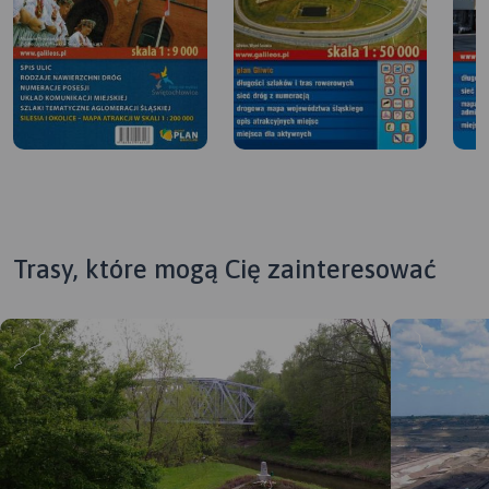
Trasy, które mogą Cię zainteresować
MAPA TURYSTYCZNA W
APLIKACJI TRASEO
MAP
MAPA TURYSTYCZNA W