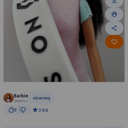
Barbie
obserwuj
JIMMYtm
5 km
0
3.9/6
© Traseo Map
© OpenMapTiles
© OpenStreetMap contributors