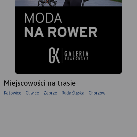
Miejscowości na trasie
Katowice
Gliwice
Zabrze
Ruda Śląska
Chorzów