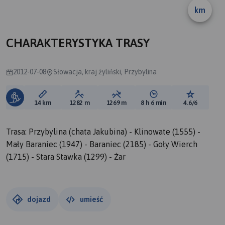
km
A
CHARAKTERYSTYKA TRASY
2012-07-08
Słowacja, kraj żyliński, Przybylina
Długość trasy:
Suma przewyższeń:
Suma spadków:
Średni czas potrzebny 
Ocena tras
14 km
1282 m
1269 m
8 h 6 min
4.6/6
Trasa: Przybylina (chata Jakubina) - Klinowate (1555) -
Mały Baraniec (1947) - Baraniec (2185) - Goły Wierch
(1715) - Stara Stawka (1299) - Żar
dojazd
umieść