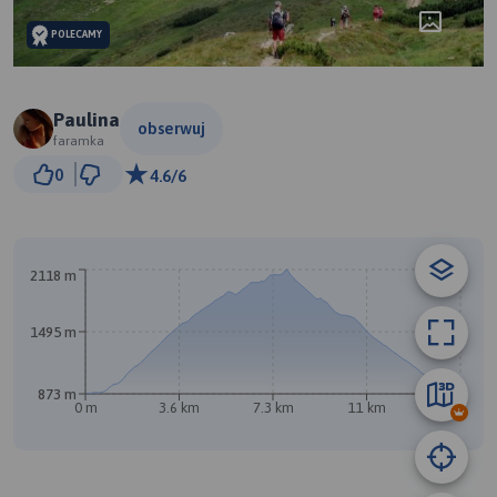
POLECAMY
Paulina
obserwuj
faramka
1 km
0
4.6/6
© Traseo Map
© OpenMapTiles
© OpenStreetMap contributors
2118 m
1495 m
873 m
0 m
3.6 km
7.3 km
11 km
14 km
B