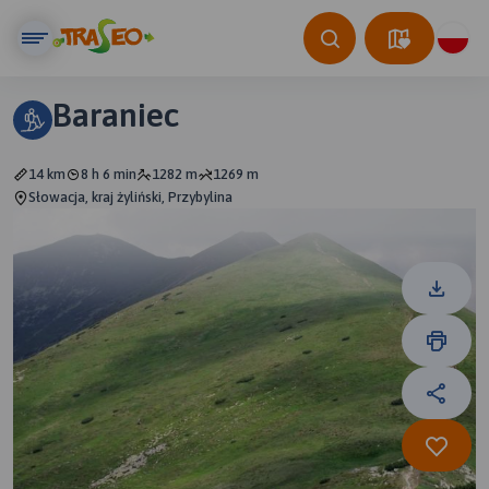
Baraniec
14 km
8 h 6 min
1282 m
1269 m
Słowacja, kraj żyliński, Przybylina