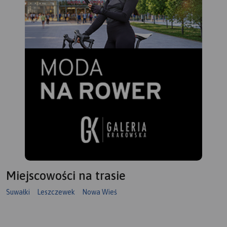
Wigierskim Parku
Narodowym i Suwalskim
Parku Krajobrazowym.
Rok
wydania 2023
Miejscowości na trasie
Suwałki
Leszczewek
Nowa Wieś