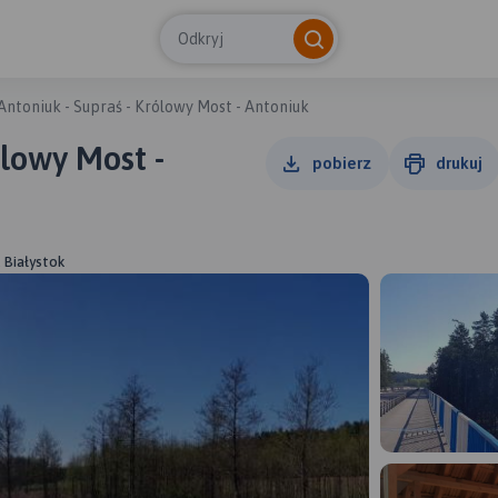
Odkryj
Antoniuk - Supraś - Królowy Most - Antoniuk
ólowy Most -
pobierz
drukuj
, Białystok