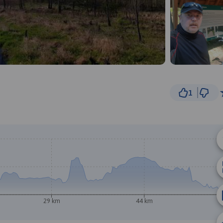
1
3 km
© Traseo Map
© OpenMapTiles
© OpenStreetMap cont
29 km
44 km