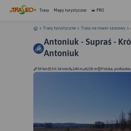
Trasy
Mapy turystyczne
PRO
Trasy turystyczne
Trasy na rower szosowy
Antoniuk - Supraś - Kr
Antoniuk
59 km
5 h 54 min
240 m
228 m
Polska, podlaskie