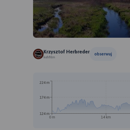
Krzysztof Herbreder
obserwuj
kehfilm
224 m
174 m
124 m
0 m
14 km