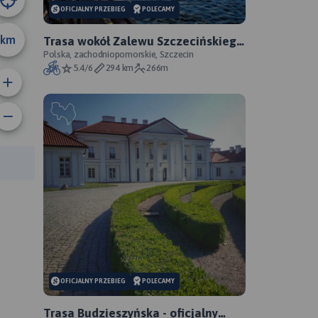
OFICJALNY PRZEBIEG
POLECAMY
km
Trasa wokół Zalewu Szczecińskiego
- oficjalny przebieg szlaku
Polska, zachodniopomorskie, Szczecin
5.4/6
294 km
266m
anie trasy:
a trasy:
OFICJALNY PRZEBIEG
POLECAMY
Trasa Budzieszyńska - oficjalny