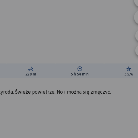
ewyższeń:
Suma spadków:
Średni czas potrzebny na pokon
Ocen
228 m
5 h 54 min
3.5/6
zyroda, Świeże powietrze. No i można się zmęczyć.