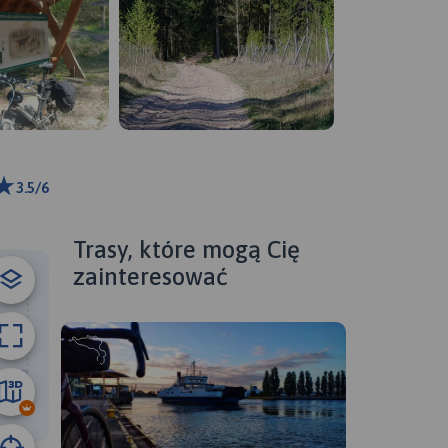
3.5/6
ributors
Trasy, które mogą Cię
zainteresować
59 km