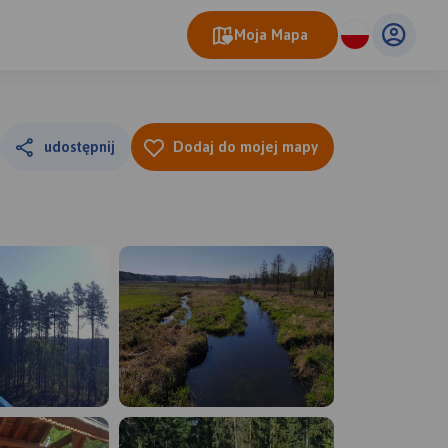
Moja Mapa
udostępnij
Dodaj do mojej mapy