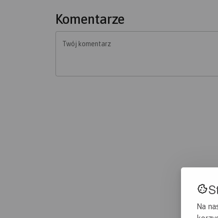
Komentarze
Twój komentarz
S
Na na