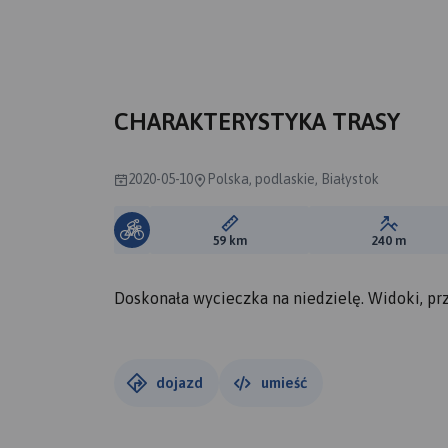
A
B
CHARAKTERYSTYKA TRASY
2020-05-10
Polska, podlaskie, Białystok
Długość trasy:
Suma prz
59 km
240 m
Doskonała wycieczka na niedzielę. Widoki, pr
dojazd
umieść