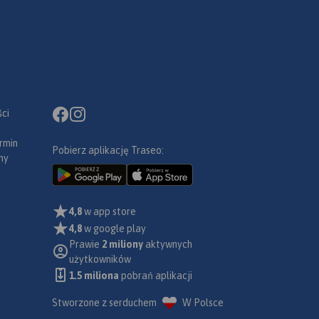
ci
rmin
Pobierz aplikację Traseo:
ny
4,8
w app store
4,8
w google play
Prawie
2 miliony
aktywnych
użytkowników
1.5 miliona
pobrań aplikacji
Stworzone z serduchem
W Polsce