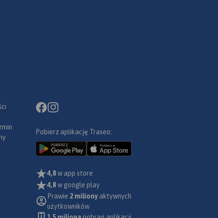
ci
rmin
Pobierz aplikację Traseo:
ny
4,8
w app store
4,8
w google play
Prawie
2 miliony
aktywnych
użytkowników
1.5 miliona
pobrań aplikacji