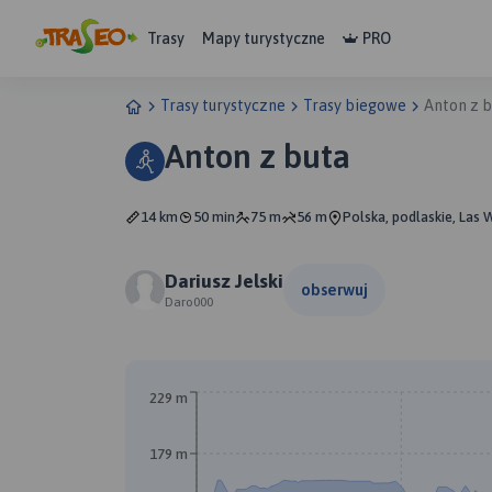
Trasy
Mapy turystyczne
PRO
Trasy turystyczne
Trasy biegowe
Anton z 
Anton z buta
14 km
50 min
75 m
56 m
Polska, podlaskie, Las 
Dariusz Jelski
obserwuj
Daro000
229 m
179 m