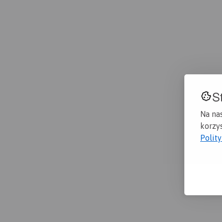
S
Na na
korzys
Polit