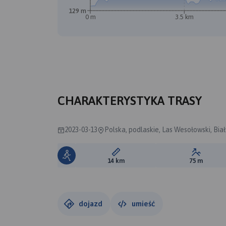
129 m
0 m
3.5 km
CHARAKTERYSTYKA TRASY
2023-03-13
Polska, podlaskie, Las Wesołowski, Bia
Długość trasy:
Suma prz
14 km
75 m
dojazd
umieść