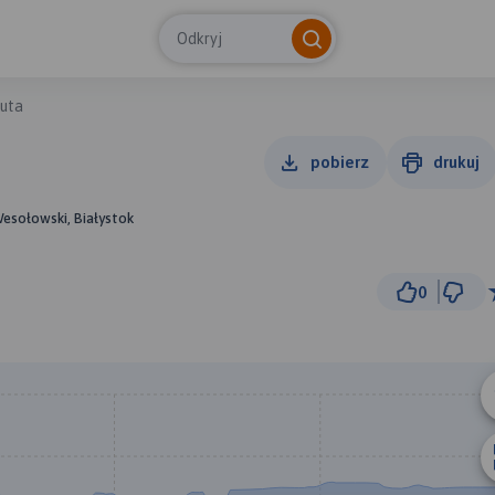
Odkryj
buta
pobierz
drukuj
Wesołowski, Białystok
0
500 
© Traseo Map
© OpenMapTiles
© OpenStreetMap cont