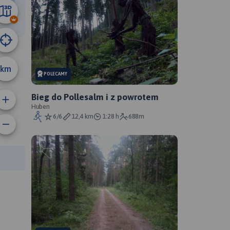
14 km
km
POLECAMY
Bieg do Pollesalm i z powrotem
Huben
6/6
12,4 km
1:28 h
688m
anie trasy:
a trasy: