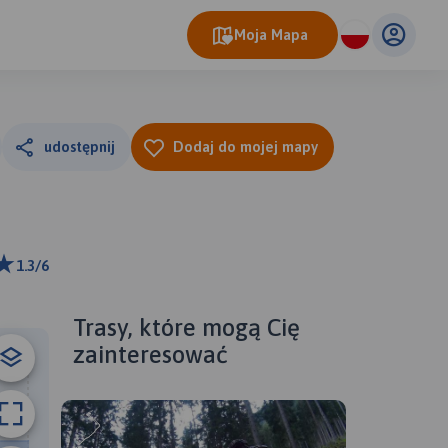
Moja Mapa
udostępnij
Dodaj do mojej mapy
1.3/6
m
ributors
Trasy, które mogą Cię
zainteresować