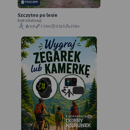
POLECAMY
Szczytno po lesie
Brak lokalizacji
6/6
7,3 km
0:52 h
251m