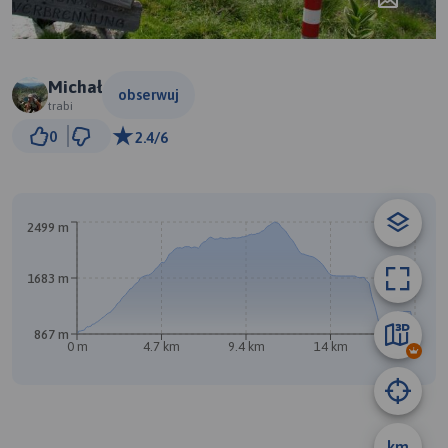
Michał
obserwuj
trabi
2 km
0
2.4/6
© Traseo Map
© OpenMapTiles
© OpenStreetMap contributors
A
2499 m
B
1683 m
867 m
0 m
4.7 km
9.4 km
14 km
18 km
km