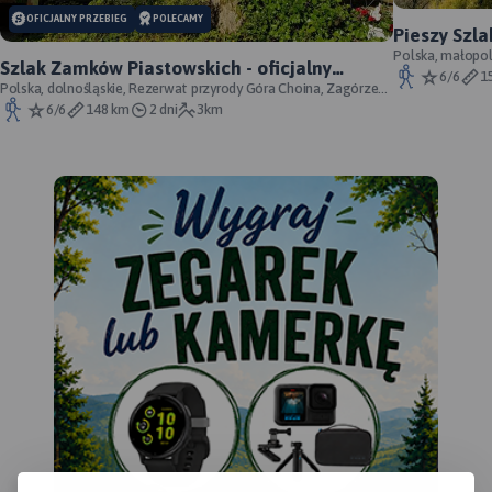
OFICJALNY PRZEBIEG
POLECAMY
Pieszy Szla
przebieg s
Polska, małopol
Szlak Zamków Piastowskich - oficjalny
Morsko; Ogrodzie
6/6
1
przebieg
Polska, dolnośląskie, Rezerwat przyrody Góra Choina, Zagórze
Śląskie, powiat wałbrzyski
6/6
148 km
2 dni
3km