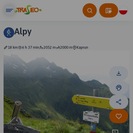
Alpy
18 km
6 h 37 min
2052 m
2000 m
Kaprun