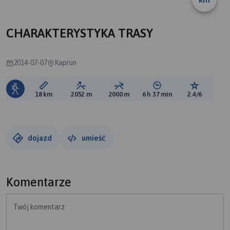
CHARAKTERYSTYKA TRASY
2014-07-07
Kaprun
Długość trasy:
Suma przewyższeń:
Suma spadków:
Średni czas potrzebny 
Ocena tras
18 km
2052 m
2000 m
6 h 37 min
2.4/6
dojazd
umieść
Komentarze
Twój komentarz