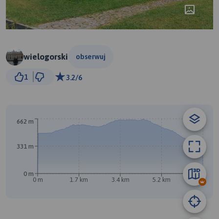
wielogorski
obserwuj
1 km
1
3.2/6
© Traseo Map
© OpenMapTiles
© OpenStreetMap contributors
B
662 m
331 m
0 m
0 m
1.7 km
3.4 km
5.2 km
6.9 km