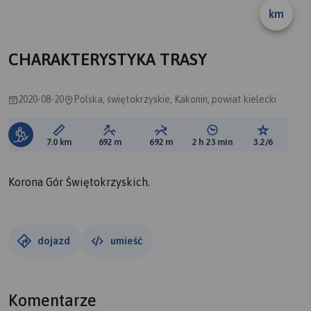
km
A
CHARAKTERYSTYKA TRASY
2020-08-20
Polska, świętokrzyskie, Kakonin, powiat kielecki
Długość trasy:
Suma przewyższeń:
Suma spadków:
Średni czas potrzebny 
Ocena tras
7.0 km
692 m
692 m
2 h 23 min
3.2/6
Korona Gór Świętokrzyskich.
dojazd
umieść
Komentarze