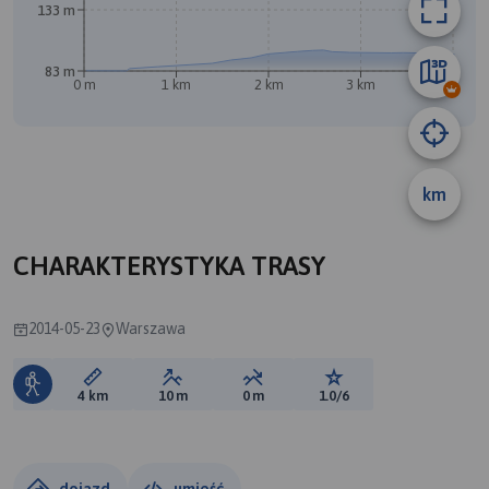
133 m
83 m
0 m
1 km
2 km
3 km
4 km
B
km
A
CHARAKTERYSTYKA TRASY
2014-05-23
Warszawa
Długość trasy:
Suma przewyższeń:
Suma spadków:
Ocena trasy:
4 km
10 m
0 m
1.0/6
dojazd
umieść