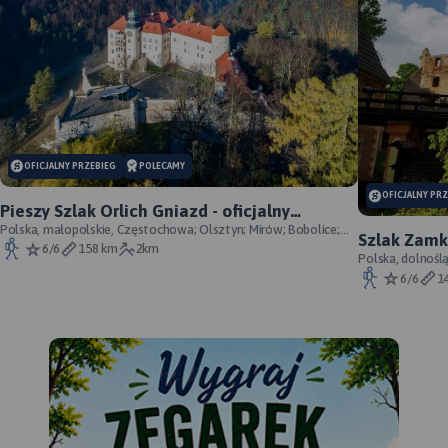
OFICJALNY PRZEBIEG
POLECAMY
OFICJALNY PR
Pieszy Szlak Orlich Gniazd - oficjalny
przebieg szlaku
Polska, małopolskie, Częstochowa; Olsztyn; Mirów; Bobolice;
Szlak Zamk
Morsko; Ogrodzieniec; Pilica; Smoleń; By
6/6
158 km
2km
przebieg
Polska, dolnośl
Śląskie, powiat 
6/6
1