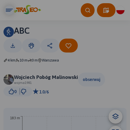
ABC
4 km
10 m
0 m
Warszawa
Wojciech Pobóg Malinowski
obserwuj
wojma1981
500 m
0
1.0/6
© Traseo Map
© OpenMapTiles
© OpenStreetMap contributors
183 m