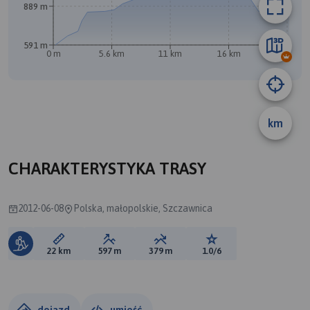
889 m
591 m
0 m
5.6 km
11 km
16 km
22 km
A
km
B
CHARAKTERYSTYKA TRASY
2012-06-08
Polska, małopolskie, Szczawnica
Długość trasy:
Suma przewyższeń:
Suma spadków:
Ocena trasy:
22 km
597 m
379 m
1.0/6
dojazd
umieść