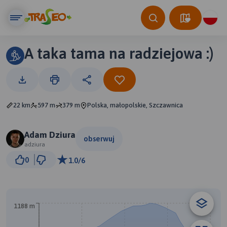
A taka tama na radziejowa :)
22 km
597 m
379 m
Polska, małopolskie, Szczawnica
Adam Dziura
obserwuj
adziura
2 km
0
1.0/6
© Traseo Map
© OpenMapTiles
© OpenStreetMap contributors
1188 m