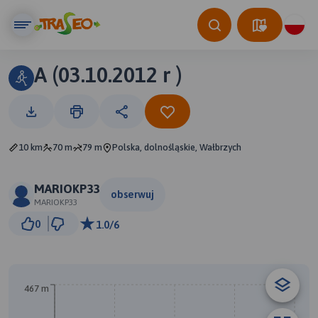
A (03.10.2012 r )
10 km
70 m
79 m
Polska, dolnośląskie, Wałbrzych
MARIOKP33
obserwuj
MARIOKP33
1 km
0
1.0/6
© Traseo Map
© OpenMapTiles
© OpenStreetMap contributors
467 m