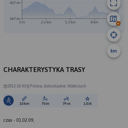
417 m
367 m
0 m
2.6 km
5.3 km
8 km
10 km
B
km
A
CHARAKTERYSTYKA TRASY
2012-10-03
Polska, dolnośląskie, Wałbrzych
Długość trasy:
Suma przewyższeń:
Suma spadków:
Ocena trasy:
10 km
70 m
79 m
1.0/6
czas - 01.02.09,