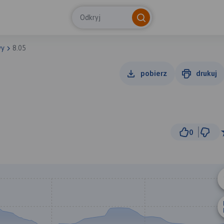
Odkryj
wy
8.05
pobierz
drukuj
0
3 km
© Traseo Map
© OpenMapTiles
© OpenStreetMap cont
B
A