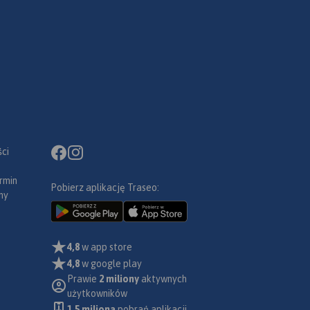
ci
rmin
Pobierz aplikację Traseo:
ny
4,8
w app store
4,8
w google play
Prawie
2 miliony
aktywnych
użytkowników
1.5 miliona
pobrań aplikacji