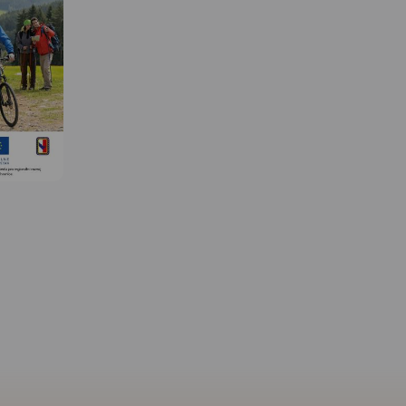
 W
MAPA TURYSTYCZNA W
MAPA TURYSTYCZNA W
APLIKACJI TRASEO
APLIKACJI TRASEO
Mapa Rybnika i okolic
obejmuje Żory, Jastrzębie-
Zdrój, Rybnik i Wodzisław
Śląski. Zaznaczono na niej
informacje przydatne turyście,
jak zabytki, noclegi, granice
obszarów chronionych. W
miejscowościach opisano
nazwy głównych ulic. Podano
aktualne przebiegi szlaków
pieszych i rowerowych.