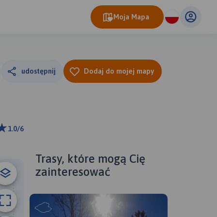
Moja Mapa
udostępnij
Dodaj do mojej mapy
1.0/6
ributors
Trasy, które mogą Cię
zainteresować