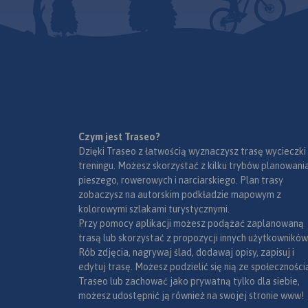
czeskiej okresy Jesenik i Bruntal.
Specjalnie opracowany
podkład kartograficzny
zawiera niezbędne informacje
do uprawiania aktywnej
turystyki w transgranicznym
Mapa została wykonana w
regionie: szlaki piesze, konne,
ramach projektu „E-bike
trasy rowerowe oraz inne
nowoczesna turystyka”
ważne elementy infrastruktury
Czym jest Traseo?
współfinansowanego ze
turystycznej.
Dzięki Traseo z łatwością wyznaczysz trasę wycieczki
środków Europejskiego
treningu. Możesz skorzystać z kilku trybów planowania
Funduszu Rozwoju
pieszego, rowerowych i narciarskiego. Plan trasy
Regionalnego oraz ze środków
zobaczysz na autorskim podkładzie mapowym z
budżetu państwa.
kolorowymi szlakami turystycznymi.
„Przekraczamy granice”.
Przy pomocy aplikacji możesz podążać zaplanowaną
trasą lub skorzystać z propozycji innych użytkowników
Rób zdjęcia, nagrywaj ślad, dodawaj opisy, zapisuj i
edytuj trasę. Możesz podzielić się nią ze społeczności
Traseo lub zachować jako prywatną tylko dla siebie,
możesz udostępnić ją również na swojej stronie www!