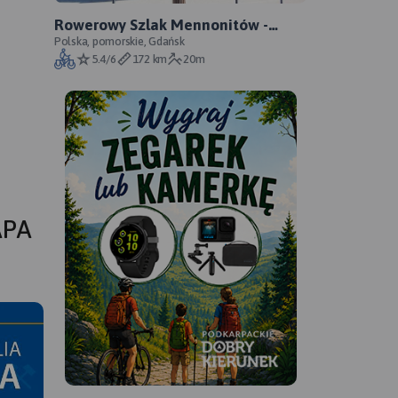
Rowerowy Szlak Mennonitów -
oficjalny przebieg szlaku
Polska, pomorskie, Gdańsk
5.4/6
172 km
20m
APA