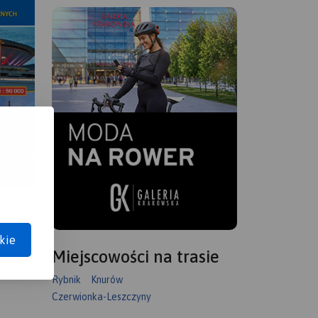
kie
Miejscowości na trasie
Rybnik
Knurów
Czerwionka-Leszczyny