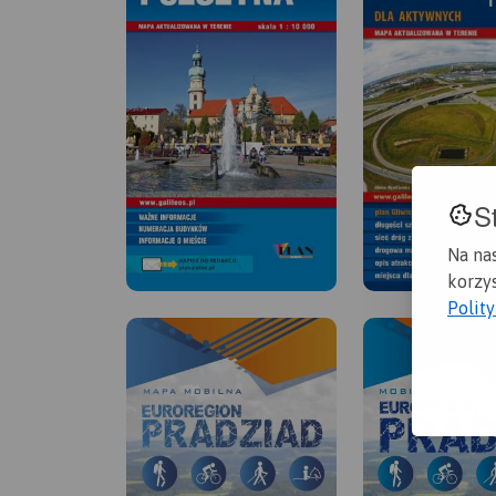
S
Na na
korzys
Polit