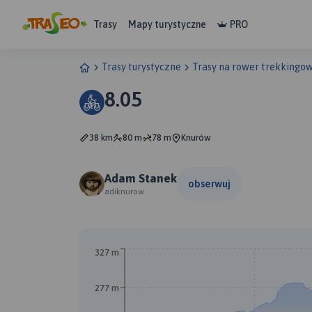
Trasy
Mapy turystyczne
PRO
Trasy turystyczne
Trasy na rower trekkingo
8.05
38 km
80 m
78 m
Knurów
Adam Stanek
obserwuj
adiknurow
327 m
277 m