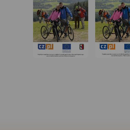
MAPA TURYSTYCZNA
APLIKACJI TRASEO
MAPA TURYSTYCZNA W
APLIKACJI TRASEO
Mapa Pszczyny, Tych i okolic
ograniczony jest przez
Oświęcim na wschodzie i Żory
na zachodzie, południowa
część mapy to Jezioro
Goczałkowickie. Na mapie
zaznaczono informacje
przydatne turyście i podano
przebiegi szlaków pieszych i
rowerowych. Wyróżniono
miejscowości godne