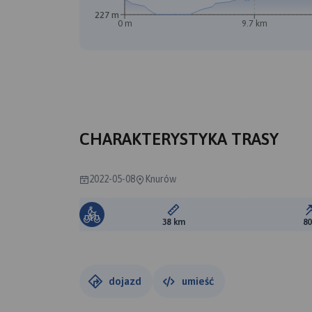
227 m
0 m
9.7 km
CHARAKTERYSTYKA TRASY
2022-05-08
Knurów
Długość trasy:
38 km
8
dojazd
umieść