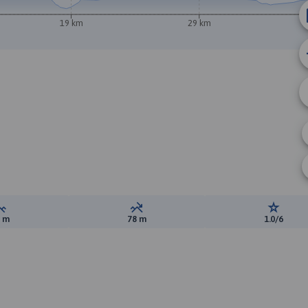
19 km
29 km
Suma przewyższeń:
Suma spadków:
Ocena t
0 m
78 m
1.0/6