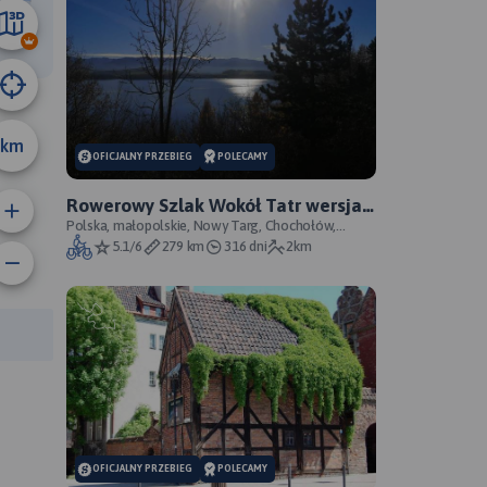
38 km
km
OFICJALNY PRZEBIEG
POLECAMY
Rowerowy Szlak Wokół Tatr wersja
OFCL (oficjalna) - oficjalny przebieg
Polska, małopolskie, Nowy Targ, Chochołów,
Poprad, Kieżmark
5.1/6
279 km
316 dni
2km
rasy:
OFICJALNY PRZEBIEG
POLECAMY