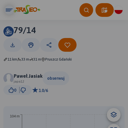
79/14
11 km
33 m
31 m
Pruszcz Gdański
Paweł Jasiak
obserwuj
japa12
1 km
0
1.0/6
© Traseo Map
© OpenMapTiles
© OpenStreetMap contributors
104 m