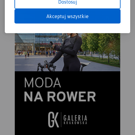
można zakupić w aplikacji
Dostosuj
niezbędne turyście podczas
Traseo na urządzenia
wędrówek górskich. Mapa
mobilne.
Rok wydania 2022
Akceptuj wszystkie
zawiera również wyciągi
narciarskie wraz z trasami
zjazdowymi. Sprawdzi się we
wszystkich 4 porach roku!