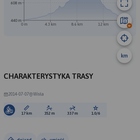
608 m
440 m
0 m
4.3 km
8.6 km
12 km
17 km
km
CHARAKTERYSTYKA TRASY
2014-07-07
Wisła
Długość trasy:
Suma przewyższeń:
Suma spadków:
Ocena trasy:
17 km
352 m
337 m
1.0/6
dojazd
umieść